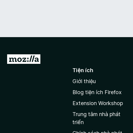
Đ
i
Tiện ích
đ
Giới thiệu
ế
n
Blog tiện ích Firefox
t
Extension Workshop
r
a
Trung tâm nhà phát
n
triển
g