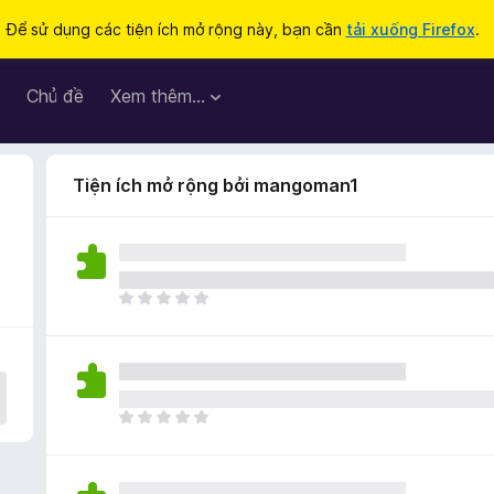
Để sử dụng các tiện ích mở rộng này, bạn cần
tải xuống Firefox
.
Chủ đề
Xem thêm…
Tiện ích mở rộng bởi mangoman1
C
h
ư
a
c
ó
C
x
h
ế
ư
p
a