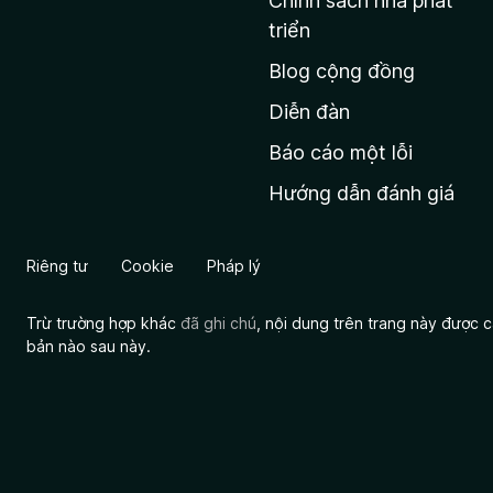
Chính sách nhà phát
c
triển
h
Blog cộng đồng
ủ
M
Diễn đàn
o
Báo cáo một lỗi
z
Hướng dẫn đánh giá
i
l
l
Riêng tư
Cookie
Pháp lý
a
Trừ trường hợp khác
đã ghi chú
, nội dung trên trang này được
bản nào sau này.