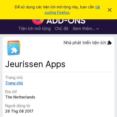
T
Đăng nhập
Để sử dụng các tiện ích mở rộng này, bạn cần
tải
B
ì
xuống Firefox
.
ỏ
T
m
q
i
u
k
a
ệ
Tiện ích mở rộng
Chủ đề
Xem thêm…
i
t
n
h
ế
ô
í
Nhà phát triển tiện ích
m
n
c
g
b
h
á
t
o
Jeurissen Apps
n
r
à
ì
y
Trang chủ
n
Trang chủ
h
d
Địa chỉ
u
The Netherlands
y
Người dùng từ
ệ
26 Thg 08 2017
t