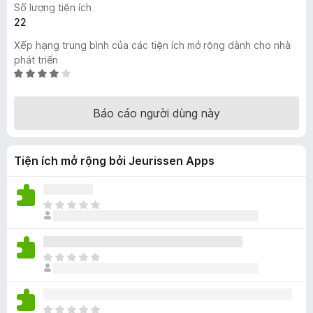
Số lượng tiện ích
F
22
i
Xếp hạng trung bình của các tiện ích mở rộng dành cho nhà
r
phát triển
e
X
f
ế
o
p
Báo cáo người dùng này
x
h
ạ
n
Tiện ích mở rộng bởi Jeurissen Apps
g
4
,
2
C
t
h
r
ư
o
a
C
n
c
h
g
ó
ư
s
x
a
ố
ế
C