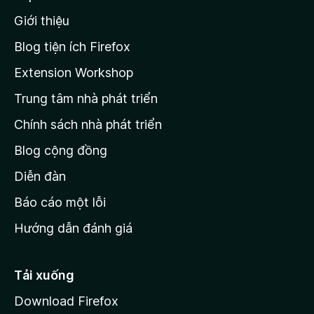
n
n
g
Giới thiệu
t
n
r
à
Blog tiện ích Firefox
o
a
Extension Workshop
n
Trung tâm nhà phát triển
g
c
Chính sách nhà phát triển
h
Blog cộng đồng
ủ
M
Diễn đàn
o
Báo cáo một lỗi
z
Hướng dẫn đánh giá
i
l
l
Tải xuống
a
Download Firefox