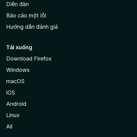
M
Diễn đàn
o
Báo cáo một lỗi
z
Hướng dẫn đánh giá
i
l
l
Tải xuống
a
Download Firefox
Windows
macOS
iOS
Android
Linux
All