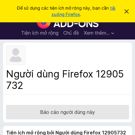
T
Đăng nhập
Để sử dụng các tiện ích mở rộng này, bạn cần
tải
B
ì
xuống Firefox
.
ỏ
T
m
q
i
u
k
a
ệ
Tiện ích mở rộng
Chủ đề
Xem thêm…
i
t
n
h
ế
ô
í
m
n
c
g
b
h
á
t
o
Người dùng Firefox 12905
n
r
à
732
ì
y
n
h
d
u
Báo cáo người dùng này
y
ệ
Tiện ích mở rộng bởi Người dùng Firefox 12905732
t