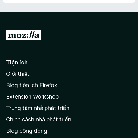
h
ế
n
ư
p
à
a
h
o
c
ạ
ó
n
x
Đ
g
ế
n
i
p
à
đ
h
o
ạ
ế
Tiện ích
n
n
g
Giới thiệu
t
n
r
à
Blog tiện ích Firefox
o
a
Extension Workshop
n
Trung tâm nhà phát triển
g
c
Chính sách nhà phát triển
h
Blog cộng đồng
ủ