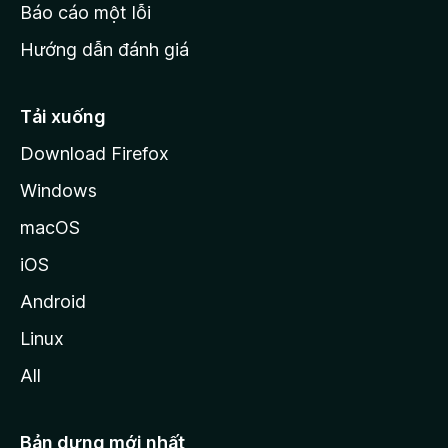
o
Báo cáo một lỗi
z
Hướng dẫn đánh giá
i
l
l
Tải xuống
a
Download Firefox
Windows
macOS
iOS
Android
Linux
All
Bản dựng mới nhất