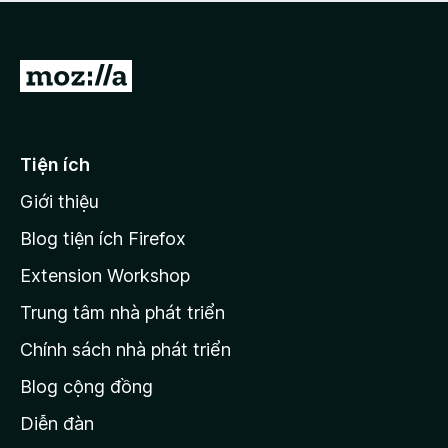
a
h
o
c
ạ
ó
n
x
Đ
g
ế
n
i
p
à
đ
h
o
ạ
ế
Tiện ích
n
n
g
Giới thiệu
t
n
r
à
Blog tiện ích Firefox
o
a
Extension Workshop
n
Trung tâm nhà phát triển
g
c
Chính sách nhà phát triển
h
Blog cộng đồng
ủ
M
Diễn đàn