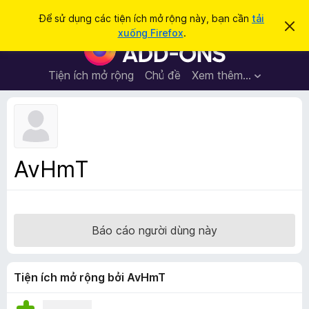
T
Đăng nhập
Để sử dụng các tiện ích mở rộng này, bạn cần
tải
B
ì
xuống Firefox
.
ỏ
T
m
q
i
u
k
a
ệ
Tiện ích mở rộng
Chủ đề
Xem thêm…
i
t
n
h
ế
ô
í
m
n
c
g
b
h
á
t
o
AvHmT
n
r
à
ì
y
n
h
Báo cáo người dùng này
d
u
y
Tiện ích mở rộng bởi AvHmT
ệ
t