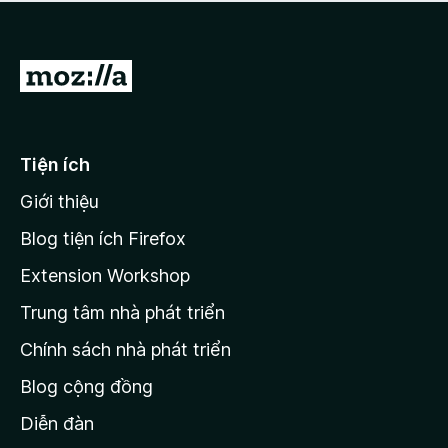
a
h
o
c
ạ
ó
n
x
Đ
g
ế
n
i
p
à
đ
h
o
ạ
ế
Tiện ích
n
n
g
Giới thiệu
t
n
r
à
Blog tiện ích Firefox
o
a
Extension Workshop
n
Trung tâm nhà phát triển
g
c
Chính sách nhà phát triển
h
Blog cộng đồng
ủ
M
Diễn đàn