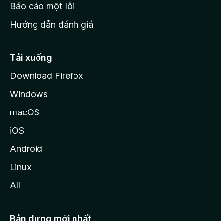
o
Báo cáo một lỗi
z
Hướng dẫn đánh giá
i
l
l
Tải xuống
a
Download Firefox
Windows
macOS
iOS
Android
Linux
All
Bản dựng mới nhất