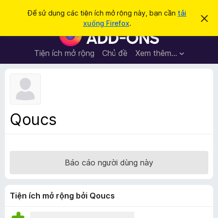
T
Đăng nhập
Để sử dụng các tiện ích mở rộng này, bạn cần
tải
B
ì
xuống Firefox
.
ỏ
T
m
q
i
u
k
a
ệ
Tiện ích mở rộng
Chủ đề
Xem thêm…
i
t
n
h
ế
ô
í
m
n
c
g
b
h
á
t
o
Qoucs
n
r
à
ì
y
n
h
Báo cáo người dùng này
d
u
y
Tiện ích mở rộng bởi Qoucs
ệ
t