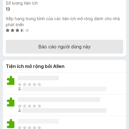
Số lượng tiện ích
F
13
i
Xếp hạng trung bình của các tiện ích mở rộng dành cho nhà
r
phát triển
e
X
f
ế
o
p
Báo cáo người dùng này
x
h
ạ
n
Tiện ích mở rộng bởi Allen
g
3
,
7
C
t
h
r
ư
o
a
C
n
c
h
g
ó
ư
s
x
a
ố
ế
C