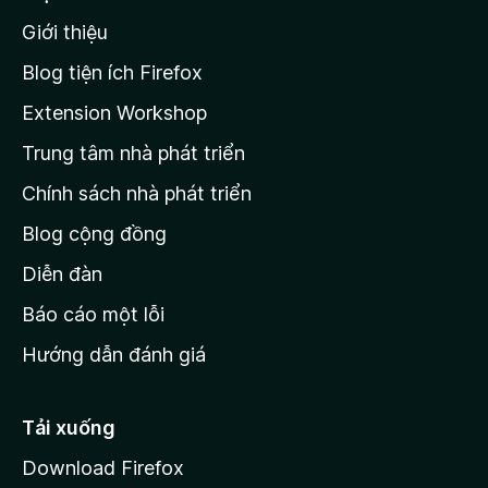
n
n
g
Giới thiệu
t
n
r
à
Blog tiện ích Firefox
o
a
Extension Workshop
n
Trung tâm nhà phát triển
g
c
Chính sách nhà phát triển
h
Blog cộng đồng
ủ
M
Diễn đàn
o
Báo cáo một lỗi
z
Hướng dẫn đánh giá
i
l
l
Tải xuống
a
Download Firefox