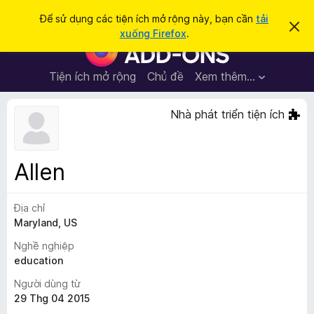
T
Đăng nhập
Để sử dụng các tiện ích mở rộng này, bạn cần
tải
B
ì
xuống Firefox
.
ỏ
T
m
q
i
u
k
a
ệ
Tiện ích mở rộng
Chủ đề
Xem thêm…
i
t
n
h
ế
ô
í
Nhà phát triển tiện ích
m
n
c
g
b
h
á
t
o
Allen
n
r
à
ì
y
Địa chỉ
n
Maryland, US
h
d
Nghề nghiệp
u
education
y
Người dùng từ
ệ
29 Thg 04 2015
t