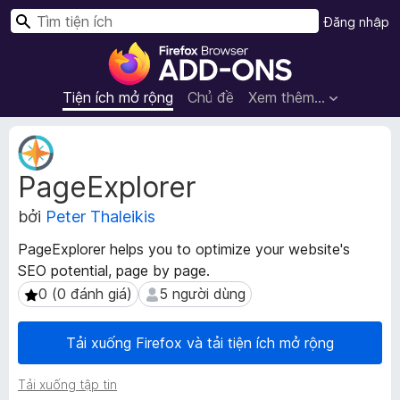
T
Đăng nhập
ì
T
m
i
k
ệ
Tiện ích mở rộng
Chủ đề
Xem thêm…
i
n
ế
í
S
m
c
i
PageExplorer
ê
h
u
t
bởi
Peter Thaleikis
d
r
ữ
ì
PageExplorer helps you to optimize your website's
l
n
SEO potential, page by page.
i
h
ệ
0 (0 đánh giá)
5 người dùng
0 (0 đánh giá)
5 người dùng
d
u
m
u
Tải xuống Firefox và tải tiện ích mở rộng
ở
y
r
ệ
Tải xuống tập tin
ộ
t