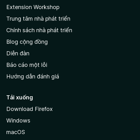
a
Extension Workshop
n
Trung tâm nhà phát triển
g
c
Chính sách nhà phát triển
h
Blog cộng đồng
ủ
M
Diễn đàn
o
Báo cáo một lỗi
z
Hướng dẫn đánh giá
i
l
l
Tải xuống
a
Download Firefox
Windows
macOS