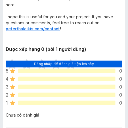
here.
I hope this is useful for you and your project. If you have
questions or comments, feel free to reach out on
peterthaleikis.com/contact
!
Được xếp hạng 0 (bởi 1 người dùng)
C
Đăng nhập để đánh giá tiện ích này
h
5
0
ư
4
0
a
c
3
0
ó
2
0
x
1
0
ế
p
Chưa có đánh giá
h
ạ