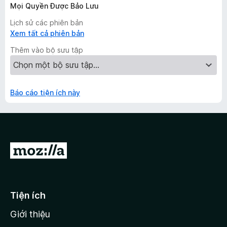
Mọi Quyền Được Bảo Lưu
Lịch sử các phiên bản
Xem tất cả phiên bản
Thêm vào bộ sưu tập
Báo cáo tiện ích này
Đ
i
đ
ế
Tiện ích
n
Giới thiệu
t