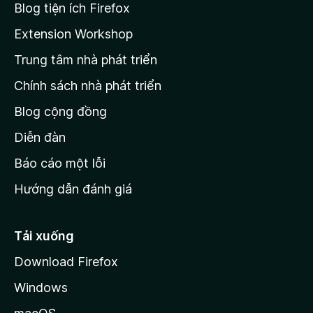
r
Blog tiện ích Firefox
a
Extension Workshop
n
Trung tâm nhà phát triển
g
c
Chính sách nhà phát triển
h
Blog cộng đồng
ủ
M
Diễn đàn
o
Báo cáo một lỗi
z
Hướng dẫn đánh giá
i
l
l
Tải xuống
a
Download Firefox
Windows