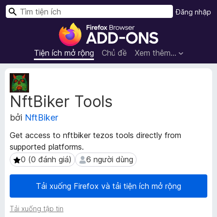
T
Đăng nhập
ì
T
m
i
k
ệ
Tiện ích mở rộng
Chủ đề
Xem thêm…
i
n
ế
í
S
m
c
i
NftBiker Tools
ê
h
u
t
bởi
NftBiker
d
r
ữ
ì
Get access to nftbiker tezos tools directly from
l
n
supported platforms.
i
h
ệ
0 (0 đánh giá)
6 người dùng
0 (0 đánh giá)
6 người dùng
d
u
m
u
Tải xuống Firefox và tải tiện ích mở rộng
ở
y
r
ệ
Tải xuống tập tin
ộ
t