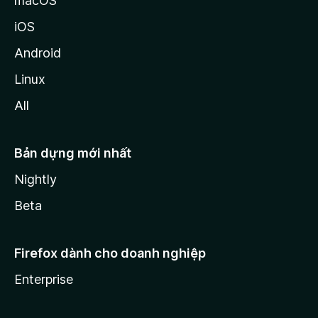
macOS
iOS
Android
Linux
All
Bản dựng mới nhất
Nightly
Beta
Firefox dành cho doanh nghiệp
Enterprise