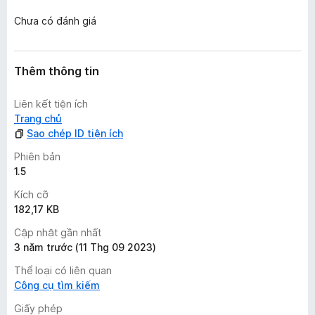
p
Chưa có đánh giá
h
ạ
n
g
Thêm thông tin
n
à
Liên kết tiện ích
o
Trang chủ
Sao chép ID tiện ích
Phiên bản
1.5
Kích cỡ
182,17 KB
Cập nhật gần nhất
3 năm trước (11 Thg 09 2023)
Thể loại có liên quan
Công cụ tìm kiếm
Giấy phép