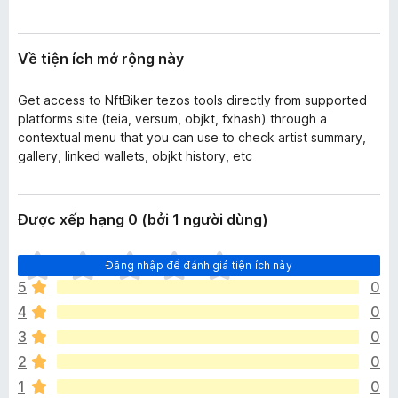
n
F
g
i
Về tiện ích mở rộng này
r
e
Get access to NftBiker tezos tools directly from supported
f
platforms site (teia, versum, objkt, fxhash) through a
o
contextual menu that you can use to check artist summary,
x
gallery, linked wallets, objkt history, etc
Được xếp hạng 0 (bởi 1 người dùng)
C
Đăng nhập để đánh giá tiện ích này
h
5
0
ư
4
0
a
c
3
0
ó
2
0
x
1
0
ế