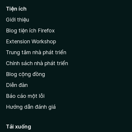
ế
Tiện ích
n
Giới thiệu
t
r
Blog tiện ích Firefox
a
Extension Workshop
n
Trung tâm nhà phát triển
g
c
Chính sách nhà phát triển
h
Blog cộng đồng
ủ
M
Diễn đàn
o
Báo cáo một lỗi
z
Hướng dẫn đánh giá
i
l
l
Tải xuống