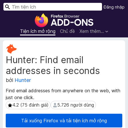
T
Đăng nhập
ì
T
m
i
k
ệ
Tiện ích mở rộng
Chủ đề
Xem thêm…
i
n
ế
í
S
m
c
i
Hunter: Find email
ê
h
u
t
addresses in seconds
d
r
ữ
ì
bởi
Hunter
l
n
i
Find email addresses from anywhere on the web, with
h
ệ
just one click.
d
u
4.2 (75 đánh giá)
5.726 người dùng
4.2 (75 đánh giá)
5.726 người dùng
m
u
ở
y
r
ệ
Tải xuống Firefox và tải tiện ích mở rộng
ộ
t