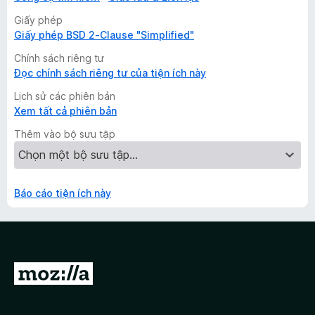
Giấy phép
Giấy phép BSD 2-Clause "Simplified"
Chính sách riêng tư
Đọc chính sách riêng tư của tiện ích này
Lịch sử các phiên bản
Xem tất cả phiên bản
Thêm vào bộ sưu tập
Báo cáo tiện ích này
Đ
i
đ