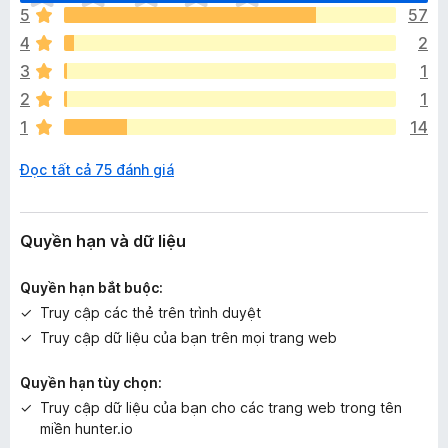
h
5
57
ư
4
2
a
c
3
1
ó
2
1
x
1
14
ế
p
Đọc tất cả 75 đánh giá
h
ạ
n
g
Quyền hạn và dữ liệu
n
à
Quyền hạn bắt buộc:
o
Truy cập các thẻ trên trình duyệt
Truy cập dữ liệu của bạn trên mọi trang web
Quyền hạn tùy chọn:
Truy cập dữ liệu của bạn cho các trang web trong tên
miền hunter.io