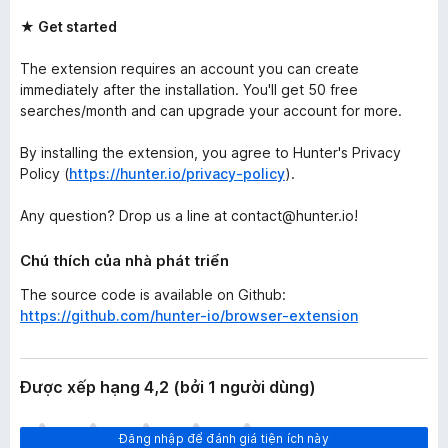
★ Get started
The extension requires an account you can create
immediately after the installation. You'll get 50 free
searches/month and can upgrade your account for more.
By installing the extension, you agree to Hunter's Privacy
Policy (
https://hunter.io/privacy-policy
).
Any question? Drop us a line at contact@hunter.io!
Chú thích của nhà phát triển
The source code is available on Github:
https://github.com/hunter-io/browser-extension
Được xếp hạng 4,2 (bởi 1 người dùng)
C
Đăng nhập để đánh giá tiện ích này