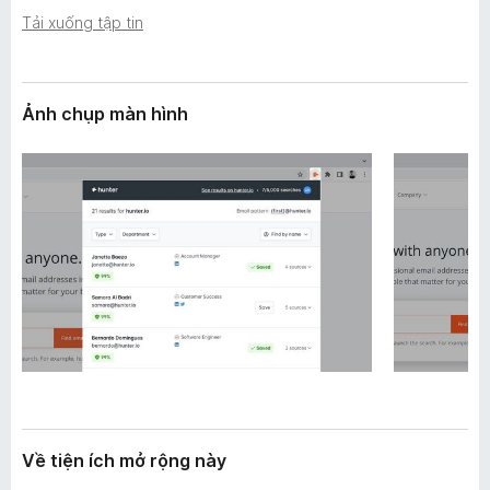
n
F
Tải xuống tập tin
g
i
r
e
Ảnh chụp màn hình
f
o
x
Về tiện ích mở rộng này