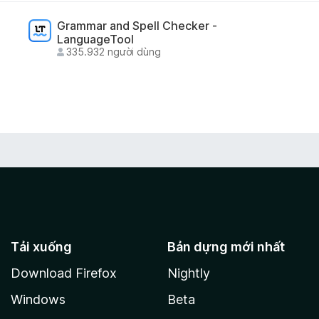
lease visit the extension home page:
Grammar and Spell Checker -
LanguageTool
335.932 người dùng
ynet.be
Tải xuống
Bản dựng mới nhất
Download Firefox
Nightly
Windows
Beta