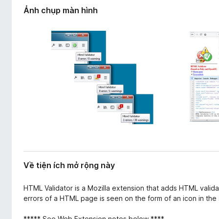
ộ
F
Ảnh chụp màn hình
n
i
g
r
e
f
o
x
Về tiện ích mở rộng này
HTML Validator is a Mozilla extension that adds HTML valida
errors of a HTML page is seen on the form of an icon in the
***** See Web Extension notes below ****