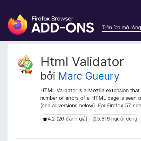
T
i
Tiện ích mở rộng
ệ
n
í
c
S
Html Validator
h
i
ê
t
bởi
Marc Gueury
u
r
d
ì
ữ
HTML Validator is a Mozilla extension that
n
l
number of errors of a HTML page is seen on
h
i
(see all versions below). For Firefox 57, s
d
ệ
u
u
4.2 (26 đánh giá)
5.616 người dùng
4.2 (26 đánh giá)
5.616 người dùng
m
y
ở
ệ
r
t