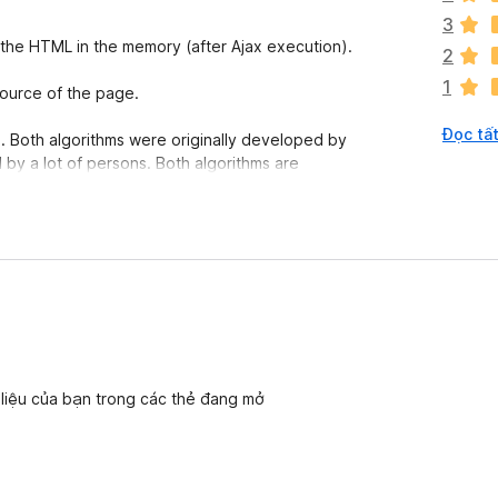
c
3
ó
the HTML in the memory (after Ajax execution).
2
x
1
ế
source of the page.
p
Đọc tất
h
 Both algorithms were originally developed by
ạ
 a lot of persons. Both algorithms are
n
ocally on your machine, without sending HTML to
g
n
à
am will give you the choice at startup. But
o
ng behind
validator.w3.org
.
 liệu của bạn trong các thẻ đang mở