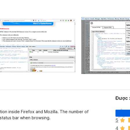
Được x
C
tion inside Firefox and Mozilla. The number of
h
 status bar when browsing.
5
ư
4
a