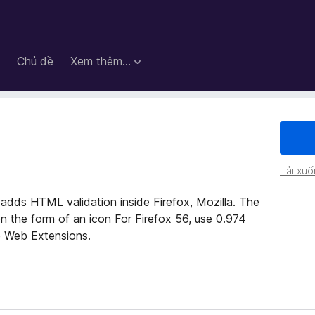
Chủ đề
Xem thêm…
Tải xuố
 adds HTML validation inside Firefox, Mozilla. The
 the form of an icon For Firefox 56, use 0.974
ee Web Extensions.