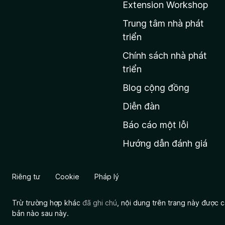
Extension Workshop
r
a
Trung tâm nhà phát
n
triển
g
Chính sách nhà phát
c
triển
h
Blog cộng đồng
ủ
M
Diễn đàn
o
Báo cáo một lỗi
z
Hướng dẫn đánh giá
i
l
l
Riêng tư
Cookie
Pháp lý
a
Trừ trường hợp khác
đã ghi chú
, nội dung trên trang này được
bản nào sau này.