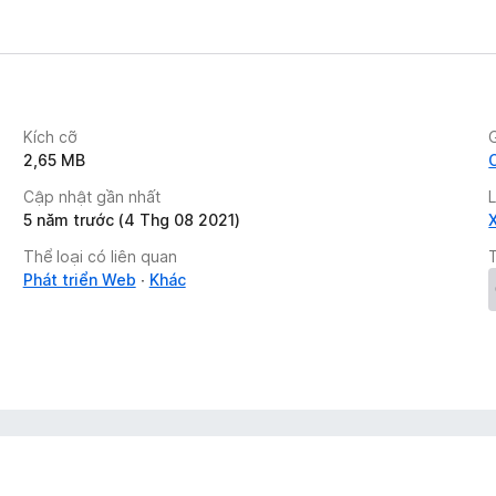
 57.
Kích cỡ
2,65 MB
Cập nhật gần nhất
is open.
5 năm trước (4 Thg 08 2021)
C to Javascript. It works now on all platforms.
Thể loại có liên quan
Phát triển Web
Khác
ore details.
mgueury@skynet.be.