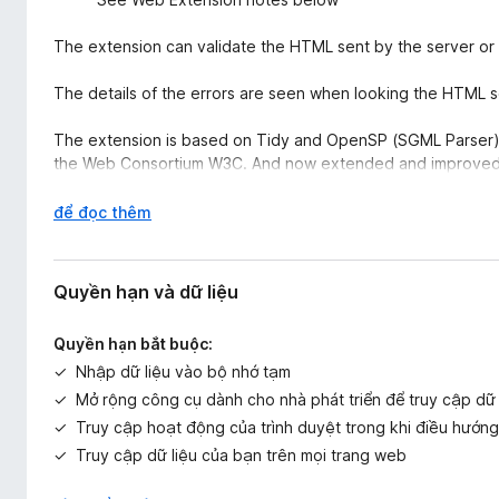
The extension can validate the HTML sent by the server or 
The details of the errors are seen when looking the HTML 
The extension is based on Tidy and OpenSP (SGML Parser).
the Web Consortium W3C. And now extended and improved by
embedded inside Mozilla/Firefox and makes the validation l
a third party server.
M
để đọc thêm
ở
Each algorithm has advantages and inconvenients. The progr
r
mostly,
ộ
Quyền hạn và dữ liệu
n
- The SGML parser is the same program than the one runni
g
Quyền hạn bắt buộc:
- Tidy has accessibility check for the 3 levels defined in WAI
Nhập dữ liệu vào bộ nhớ tạm
- W3 Online validator to validate HTML 5 pages
Mở rộng công cụ dành cho nhà phát triển để truy cập dữ
The extension is translated in 17 languages.
Truy cập hoạt động của trình duyệt trong khi điều hướng
Truy cập dữ liệu của bạn trên mọi trang web
Or the forum:
http://www.htmlpedia.org/phpBB/