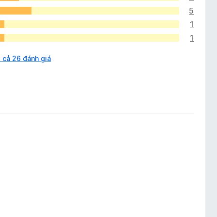
5
1
1
 cả 26 đánh giá