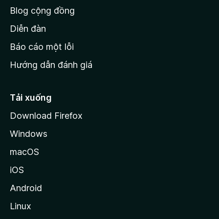
h
Blog cộng đồng
ủ
M
Diễn đàn
o
Báo cáo một lỗi
z
Hướng dẫn đánh giá
i
l
l
Tải xuống
a
Download Firefox
Windows
macOS
iOS
Android
Linux