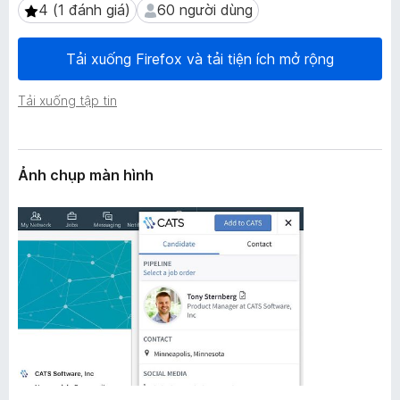
n
4 (1 đánh giá)
60 người dùng
4 (1 đánh giá)
60 người dùng
F
g
i
Tải xuống Firefox và tải tiện ích mở rộng
r
e
Tải xuống tập tin
f
o
x
Ảnh chụp màn hình