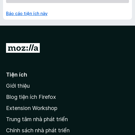
Báo cáo tiện ích này
Đ
i
đ
ế
Tiện ích
n
Giới thiệu
t
r
Blog tiện ích Firefox
a
Extension Workshop
n
Trung tâm nhà phát triển
g
c
Chính sách nhà phát triển