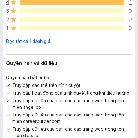
4
1
a
c
3
0
ó
2
0
x
1
0
ế
p
Đọc tất cả 1 đánh giá
h
ạ
n
g
Quyền hạn và dữ liệu
n
à
Quyền hạn bắt buộc:
o
Truy cập các thẻ trên trình duyệt
Truy cập hoạt động của trình duyệt trong khi điều hướng
Truy cập dữ liệu của bạn cho các trang web trong tên
miền angel.co
Truy cập dữ liệu của bạn cho các trang web trong tên
miền careerbuilder.com
Truy cập dữ liệu của bạn cho các trang web trong tên
miền dice.ca