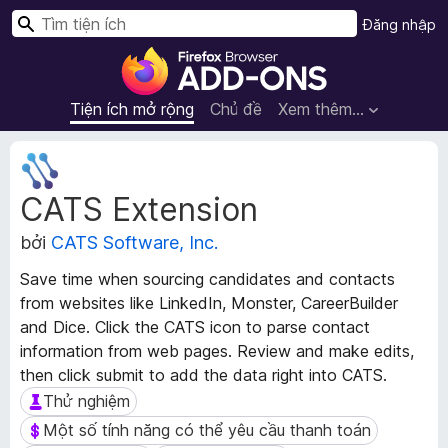
T
Đăng nhập
ì
T
m
i
k
ệ
Tiện ích mở rộng
Chủ đề
Xem thêm…
i
n
ế
í
S
m
c
i
CATS Extension
ê
h
u
t
bởi
CATS Software, Inc.
d
r
ữ
ì
Save time when sourcing candidates and contacts
l
n
from websites like LinkedIn, Monster, CareerBuilder
i
h
and Dice. Click the CATS icon to parse contact
ệ
d
u
information from web pages. Review and make edits,
m
u
then click submit to add the data right into CATS.
ở
y
Thử nghiệm
Thử nghiệm
r
ệ
Một số tính năng có thể yêu cầu thanh toán
Một số tính năng có thể yêu cầu thanh toán
ộ
t