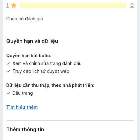
x
1
0
ế
p
Chưa có đánh giá
h
ạ
n
g
Quyền hạn và dữ liệu
n
à
Quyền hạn bắt buộc:
o
Xem và chỉnh sửa trang đánh dấu
Truy cập lịch sử duyệt web
Dữ liệu cần thu thập, theo nhà phát triển:
Dấu trang
Tìm hiểu thêm
Thêm thông tin