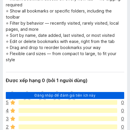
required
⭐ Show all bookmarks or specific folders, including the
toolbar
⭐ Filter by behavior — recently visited, rarely visited, local
pages, and more
⭐ Sort by name, date added, last visited, or most visited
⭐ Edit or delete bookmarks with ease, right from the tab
⭐ Drag and drop to reorder bookmarks your way
⭐ Flexible card sizes — from compact to large, to fit your
style
Được xếp hạng 0 (bởi 1 người dùng)
C
Đăng nhập để đánh giá tiện ích này
h
5
0
ư
4
0
a
c
3
0
ó
2
0