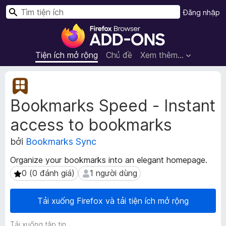
T
Đăng nhập
ì
T
m
i
k
ệ
Tiện ích mở rộng
Chủ đề
Xem thêm…
i
n
ế
í
S
m
c
i
Bookmarks Speed - Instant
ê
h
u
t
access to bookmarks
d
r
ữ
ì
bởi
Bookmarks Sync
l
n
i
Organize your bookmarks into an elegant homepage.
h
ệ
0 (0 đánh giá)
1 người dùng
0 (0 đánh giá)
1 người dùng
d
u
m
u
ở
y
Tải xuống Firefox và tải tiện ích mở rộng
r
ệ
ộ
t
Tải xuống tập tin