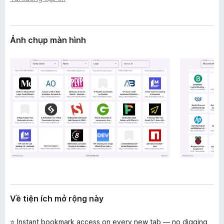
n
F
g
i
r
Ảnh chụp màn hình
e
f
o
x
Về tiện ích mở rộng này
⭐ Instant bookmark access on every new tab — no digging