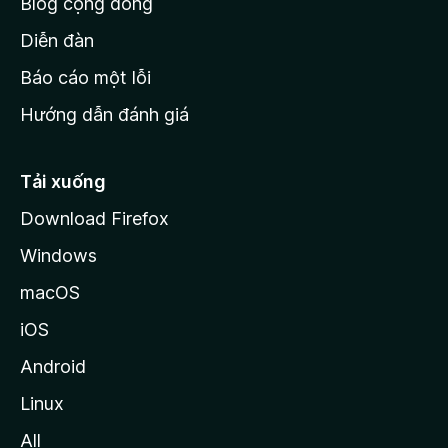
Blog cộng đồng
ủ
M
Diễn đàn
o
Báo cáo một lỗi
z
Hướng dẫn đánh giá
i
l
l
Tải xuống
a
Download Firefox
Windows
macOS
iOS
Android
Linux
All