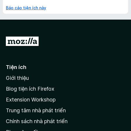
Báo cáo tiện ích này
Đ
i
đ
ế
Tiện ích
n
Giới thiệu
t
r
Blog tiện ích Firefox
a
Extension Workshop
n
Trung tâm nhà phát triển
g
c
Chính sách nhà phát triển
h