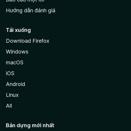
z
Hướng dẫn đánh giá
i
l
l
Tải xuống
a
Download Firefox
Windows
macOS
iOS
Android
Linux
All
Bản dựng mới nhất