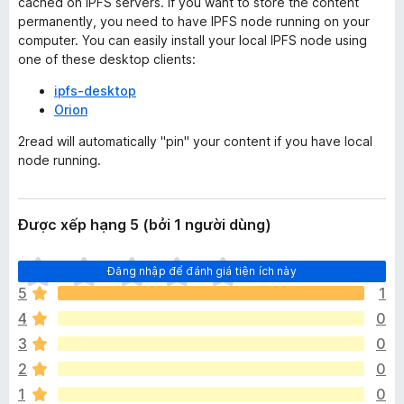
cached on IPFS servers. If you want to store the content
permanently, you need to have IPFS node running on your
computer. You can easily install your local IPFS node using
one of these desktop clients:
ipfs-desktop
Orion
2read will automatically "pin" your content if you have local
node running.
Được xếp hạng 5 (bởi 1 người dùng)
C
Đăng nhập để đánh giá tiện ích này
h
5
1
ư
4
0
a
c
3
0
ó
2
0
x
1
0
ế