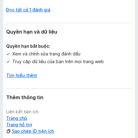
p
Đọc tất cả 1 đánh giá
h
ạ
n
g
Quyền hạn và dữ liệu
n
à
Quyền hạn bắt buộc:
o
Xem và chỉnh sửa trang đánh dấu
Truy cập dữ liệu của bạn trên mọi trang web
Tìm hiểu thêm
Thêm thông tin
Liên kết tiện ích
Trang chủ
Trang hỗ trợ
Sao chép ID tiện ích