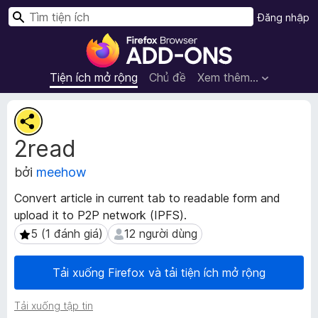
T
Đăng nhập
ì
T
m
i
k
ệ
Tiện ích mở rộng
Chủ đề
Xem thêm…
i
n
ế
í
S
m
c
i
2read
ê
h
u
t
bởi
meehow
d
r
ữ
ì
Convert article in current tab to readable form and
l
n
upload it to P2P network (IPFS).
i
h
ệ
5 (1 đánh giá)
12 người dùng
5 (1 đánh giá)
12 người dùng
d
u
m
u
Tải xuống Firefox và tải tiện ích mở rộng
ở
y
r
ệ
Tải xuống tập tin
ộ
t