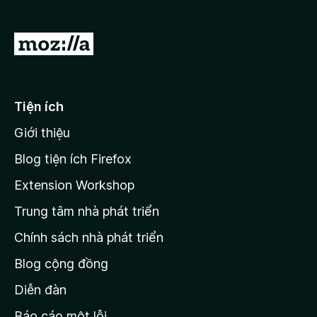
h
ố
,
n
ạ
5
6
g
n
t
s
Đ
g
r
ố
i
4
o
5
,
đ
n
5
g
ế
Tiện ích
t
s
n
r
ố
Giới thiệu
o
t
5
n
r
Blog tiện ích Firefox
g
a
s
Extension Workshop
n
ố
5
Trung tâm nhà phát triển
g
c
Chính sách nhà phát triển
h
Blog cộng đồng
ủ
M
Diễn đàn
o
Báo cáo một lỗi