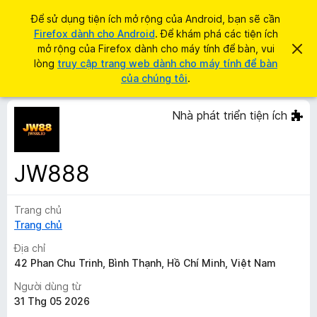
T
Đăng nhập
Để sử dụng tiện ích mở rộng của Android, bạn sẽ cần
ì
Firefox dành cho Android
. Để khám phá các tiện ích
T
m
mở rộng của Firefox dành cho máy tính để bàn, vui
B
i
ỏ
lòng
truy cập trang web dành cho máy tính để bàn
k
q
ệ
của chúng tôi
.
i
u
n
a
ế
t
í
Nhà phát triển tiện ích
m
h
c
ô
n
h
g
t
b
JW888
á
r
o
ì
n
à
Trang chủ
n
y
Trang chủ
h
d
Địa chỉ
u
42 Phan Chu Trinh, Bình Thạnh, Hồ Chí Minh, Việt Nam
y
Người dùng từ
ệ
31 Thg 05 2026
t