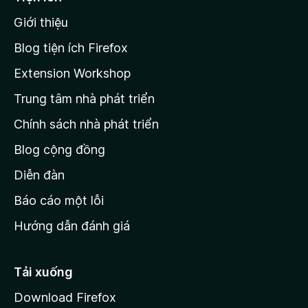
n
n
g
Giới thiệu
t
n
r
à
Blog tiện ích Firefox
o
a
Extension Workshop
n
Trung tâm nhà phát triển
g
c
Chính sách nhà phát triển
h
Blog cộng đồng
ủ
M
Diễn đàn
o
Báo cáo một lỗi
z
Hướng dẫn đánh giá
i
l
l
Tải xuống
a
Download Firefox