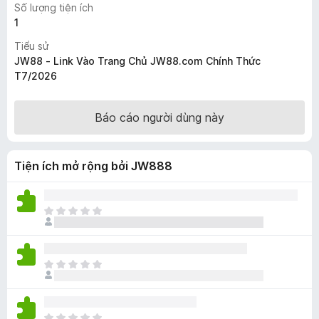
Số lượng tiện ích
F
1
i
Tiểu sử
r
JW88 - Link Vào Trang Chủ JW88.com Chính Thức
e
T7/2026
f
o
x
Báo cáo người dùng này
Tiện ích mở rộng bởi JW888
C
h
ư
a
C
c
h
ó
ư
x
a
ế