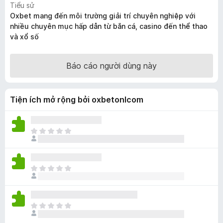
Tiểu sử
F
Oxbet mang đến môi trường giải trí chuyên nghiệp với
i
nhiều chuyên mục hấp dẫn từ bắn cá, casino đến thể thao
r
và xổ số
e
f
Báo cáo người dùng này
o
x
Tiện ích mở rộng bởi oxbetonlcom
C
h
ư
a
C
c
h
ó
ư
x
a
ế
C
c
p
h
ó