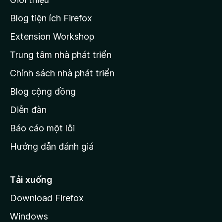
t
n
r
à
Blog tiện ích Firefox
o
a
Extension Workshop
n
Trung tâm nhà phát triển
g
c
Chính sách nhà phát triển
h
Blog cộng đồng
ủ
M
Diễn đàn
o
Báo cáo một lỗi
z
Hướng dẫn đánh giá
i
l
l
Tải xuống
a
Download Firefox
Windows