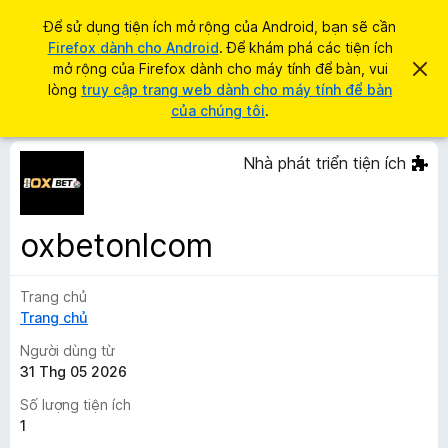
T
Đăng nhập
Để sử dụng tiện ích mở rộng của Android, bạn sẽ cần
ì
Firefox dành cho Android
. Để khám phá các tiện ích
T
m
mở rộng của Firefox dành cho máy tính để bàn, vui
B
i
ỏ
lòng
truy cập trang web dành cho máy tính để bàn
k
q
ệ
của chúng tôi
.
i
u
n
a
ế
t
í
Nhà phát triển tiện ích
m
h
c
ô
n
h
g
t
b
oxbetonlcom
á
r
o
ì
n
à
Trang chủ
n
y
Trang chủ
h
d
Người dùng từ
u
31 Thg 05 2026
y
Số lượng tiện ích
ệ
1
t