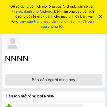
T
Đăng nhập
Để sử dụng tiện ích mở rộng của Android, bạn sẽ cần
ì
Firefox dành cho Android
. Để khám phá các tiện ích
T
m
mở rộng của Firefox dành cho máy tính để bàn, vui
B
i
ỏ
lòng
truy cập trang web dành cho máy tính để bàn
k
q
ệ
của chúng tôi
.
i
u
n
a
ế
t
í
m
h
c
ô
n
h
g
t
b
NNNN
á
r
o
ì
n
à
n
y
h
Báo cáo người dùng này
d
u
y
Tiện ích mở rộng bởi NNNN
ệ
t