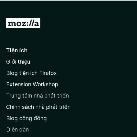
a
h
o
c
ạ
ó
n
x
Đ
g
ế
n
i
p
à
đ
h
o
ạ
ế
Tiện ích
n
n
g
Giới thiệu
t
n
r
à
Blog tiện ích Firefox
o
a
Extension Workshop
n
Trung tâm nhà phát triển
g
c
Chính sách nhà phát triển
h
Blog cộng đồng
ủ
M
Diễn đàn