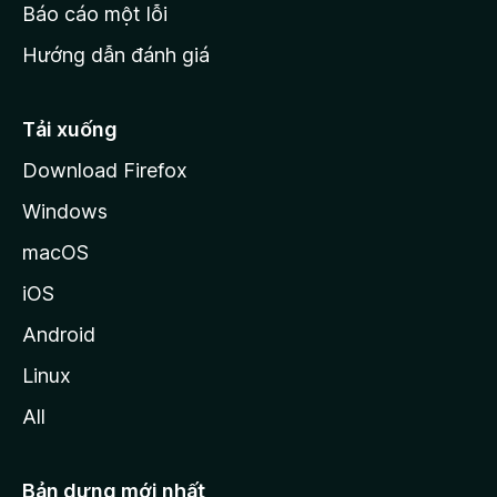
o
Báo cáo một lỗi
z
Hướng dẫn đánh giá
i
l
l
Tải xuống
a
Download Firefox
Windows
macOS
iOS
Android
Linux
All
Bản dựng mới nhất