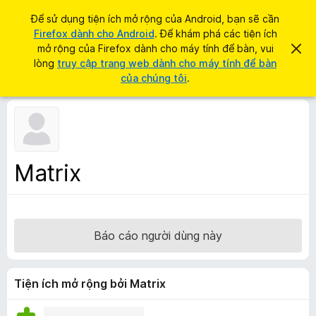
T
Đăng nhập
Để sử dụng tiện ích mở rộng của Android, bạn sẽ cần
ì
Firefox dành cho Android
. Để khám phá các tiện ích
T
m
mở rộng của Firefox dành cho máy tính để bàn, vui
B
i
ỏ
lòng
truy cập trang web dành cho máy tính để bàn
k
q
ệ
của chúng tôi
.
i
u
n
a
ế
t
í
m
h
c
ô
n
h
g
t
b
Matrix
á
r
o
ì
n
à
n
y
h
Báo cáo người dùng này
d
u
y
Tiện ích mở rộng bởi Matrix
ệ
t