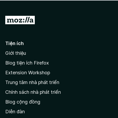
a
h
o
c
ạ
ó
n
x
Đ
g
ế
n
i
p
à
đ
h
o
ạ
ế
Tiện ích
n
n
g
Giới thiệu
t
n
r
à
Blog tiện ích Firefox
o
a
Extension Workshop
n
Trung tâm nhà phát triển
g
c
Chính sách nhà phát triển
h
Blog cộng đồng
ủ
M
Diễn đàn