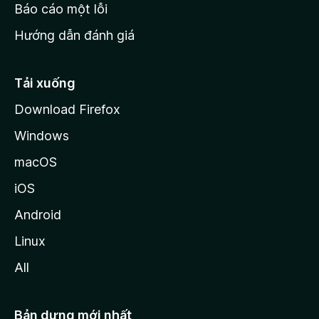
o
Báo cáo một lỗi
z
Hướng dẫn đánh giá
i
l
l
Tải xuống
a
Download Firefox
Windows
macOS
iOS
Android
Linux
All
Bản dựng mới nhất