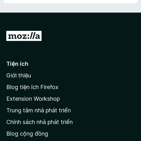
h
ế
n
ư
p
à
a
h
o
c
ạ
ó
n
x
Đ
g
ế
n
i
p
à
đ
h
o
ạ
ế
Tiện ích
n
n
g
Giới thiệu
t
n
r
à
Blog tiện ích Firefox
o
a
Extension Workshop
n
Trung tâm nhà phát triển
g
c
Chính sách nhà phát triển
h
Blog cộng đồng
ủ