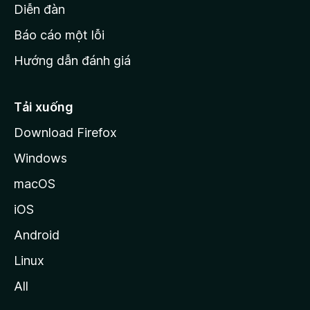
M
Diễn đàn
o
Báo cáo một lỗi
z
Hướng dẫn đánh giá
i
l
l
Tải xuống
a
Download Firefox
Windows
macOS
iOS
Android
Linux
All