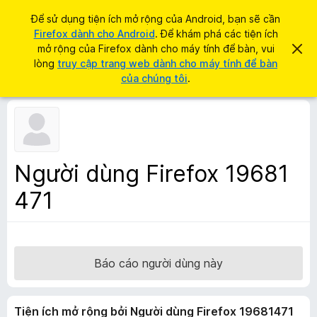
T
Đăng nhập
Để sử dụng tiện ích mở rộng của Android, bạn sẽ cần
ì
Firefox dành cho Android
. Để khám phá các tiện ích
T
m
mở rộng của Firefox dành cho máy tính để bàn, vui
B
i
ỏ
lòng
truy cập trang web dành cho máy tính để bàn
k
q
ệ
của chúng tôi
.
i
u
n
a
ế
t
í
m
h
c
ô
n
h
g
t
b
Người dùng Firefox 19681
á
r
o
471
ì
n
à
n
y
h
d
u
Báo cáo người dùng này
y
ệ
Tiện ích mở rộng bởi Người dùng Firefox 19681471
t