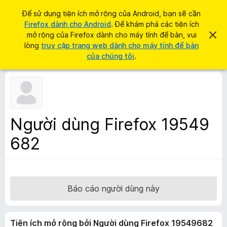
T
Đăng nhập
Để sử dụng tiện ích mở rộng của Android, bạn sẽ cần
ì
Firefox dành cho Android
. Để khám phá các tiện ích
T
m
mở rộng của Firefox dành cho máy tính để bàn, vui
B
i
ỏ
lòng
truy cập trang web dành cho máy tính để bàn
k
q
ệ
của chúng tôi
.
i
u
n
a
ế
t
í
m
h
c
ô
n
h
g
t
b
Người dùng Firefox 19549
á
r
o
682
ì
n
à
n
y
h
d
u
Báo cáo người dùng này
y
ệ
Tiện ích mở rộng bởi Người dùng Firefox 19549682
t