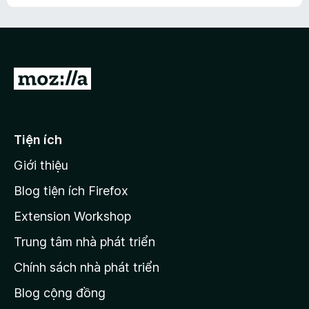
h
ế
n
ư
p
à
a
h
o
c
ạ
ó
n
x
Đ
g
ế
n
i
p
à
đ
h
o
ạ
ế
Tiện ích
n
n
g
Giới thiệu
t
n
r
à
Blog tiện ích Firefox
o
a
Extension Workshop
n
Trung tâm nhà phát triển
g
c
Chính sách nhà phát triển
h
Blog cộng đồng
ủ