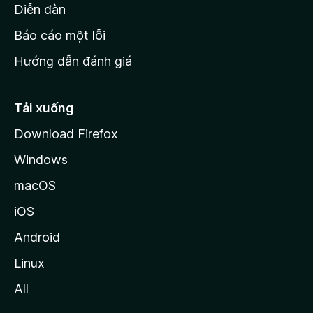
M
Diễn đàn
o
Báo cáo một lỗi
z
Hướng dẫn đánh giá
i
l
l
Tải xuống
a
Download Firefox
Windows
macOS
iOS
Android
Linux
All