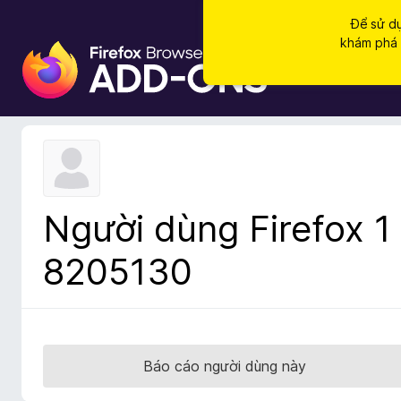
Để sử dụ
khám phá c
T
i
ệ
n
í
c
h
t
Người dùng Firefox 1
r
ì
8205130
n
h
d
u
y
Báo cáo người dùng này
ệ
t