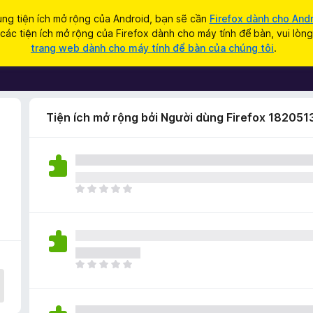
ng tiện ích mở rộng của Android, bạn sẽ cần
Firefox dành cho And
ác tiện ích mở rộng của Firefox dành cho máy tính để bàn, vui lòn
trang web dành cho máy tính để bàn của chúng tôi
.
Tiện ích mở rộng bởi Người dùng Firefox 182051
C
h
ư
a
c
ó
C
x
h
ế
ư
p
a