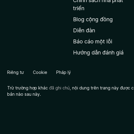
Chính sách nhà phát
c
triển
h
Blog cộng đồng
ủ
M
Diễn đàn
o
Báo cáo một lỗi
z
Hướng dẫn đánh giá
i
l
l
Riêng tư
Cookie
Pháp lý
a
Trừ trường hợp khác
đã ghi chú
, nội dung trên trang này được
bản nào sau này.