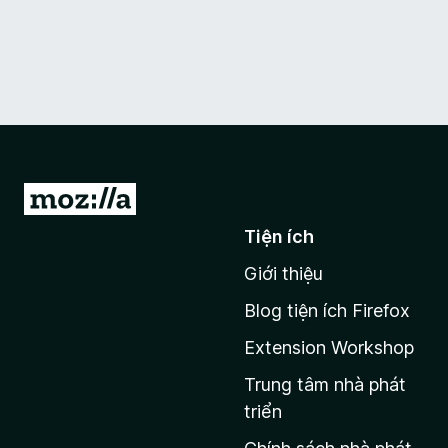
Đ
i
Tiện ích
đ
Giới thiệu
ế
n
Blog tiện ích Firefox
t
Extension Workshop
r
a
Trung tâm nhà phát
n
triển
g