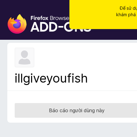
Để sử dụ
khám phá c
T
i
ệ
n
í
c
h
t
illgiveyoufish
r
ì
n
h
d
Báo cáo người dùng này
u
y
ệ
t