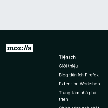
Đ
i
Tiện ích
đ
Giới thiệu
ế
n
Blog tiện ích Firefox
t
Extension Workshop
r
a
Trung tâm nhà phát
n
triển
g