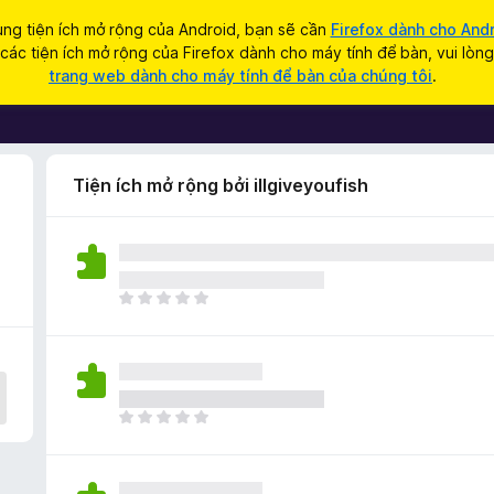
ng tiện ích mở rộng của Android, bạn sẽ cần
Firefox dành cho And
ác tiện ích mở rộng của Firefox dành cho máy tính để bàn, vui lòn
trang web dành cho máy tính để bàn của chúng tôi
.
Tiện ích mở rộng bởi illgiveyoufish
C
h
ư
a
c
ó
C
x
h
ế
ư
p
a