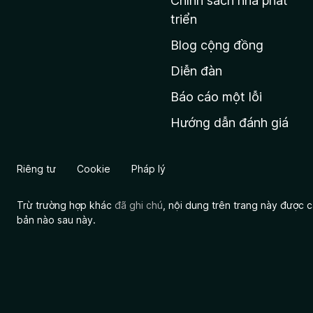
Chính sách nhà phát
c
triển
h
Blog cộng đồng
ủ
M
Diễn đàn
o
Báo cáo một lỗi
z
Hướng dẫn đánh giá
i
l
l
Riêng tư
Cookie
Pháp lý
a
Trừ trường hợp khác
đã ghi chú
, nội dung trên trang này được
bản nào sau này.