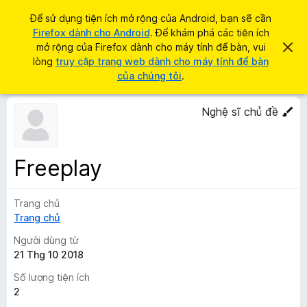
T
Đăng nhập
Để sử dụng tiện ích mở rộng của Android, bạn sẽ cần
ì
Firefox dành cho Android
. Để khám phá các tiện ích
T
m
mở rộng của Firefox dành cho máy tính để bàn, vui
B
i
ỏ
lòng
truy cập trang web dành cho máy tính để bàn
k
q
ệ
của chúng tôi
.
i
u
n
a
ế
t
í
Nghệ sĩ chủ đề
m
h
c
ô
n
h
g
t
b
Freeplay
á
r
o
ì
n
à
Trang chủ
n
y
Trang chủ
h
d
Người dùng từ
u
21 Thg 10 2018
y
Số lượng tiện ích
ệ
2
t