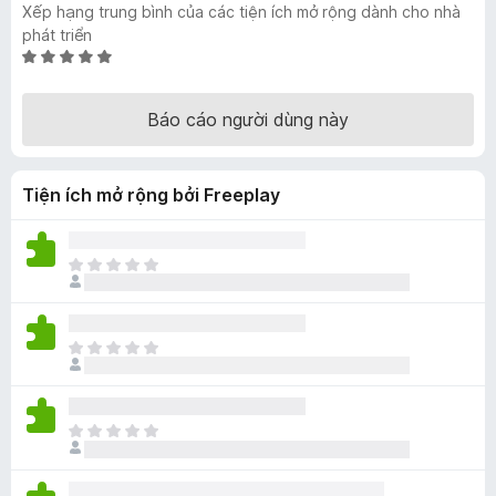
Xếp hạng trung bình của các tiện ích mở rộng dành cho nhà
F
phát triển
i
X
r
ế
e
p
Báo cáo người dùng này
f
h
ạ
o
n
x
Tiện ích mở rộng bởi Freeplay
g
4
,
8
C
t
h
r
ư
o
a
C
n
c
h
g
ó
ư
s
x
a
ố
ế
C
c
5
p
h
ó
h
ư
x