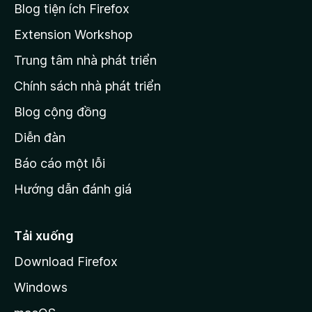
r
à
Blog tiện ích Firefox
o
a
Extension Workshop
n
Trung tâm nhà phát triển
g
c
Chính sách nhà phát triển
h
Blog cộng đồng
ủ
M
Diễn đàn
o
Báo cáo một lỗi
z
Hướng dẫn đánh giá
i
l
l
Tải xuống
a
Download Firefox
Windows