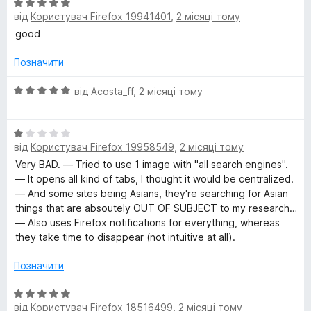
О
від
Користувач Firefox 19941401
,
2 місяці тому
ц
і
good
н
к
Позначити
а
5
О
від
Acosta_ff
,
2 місяці тому
з
ц
5
і
О
н
від
Користувач Firefox 19958549
,
2 місяці тому
ц
к
і
а
Very BAD. — Tried to use 1 image with "all search engines".
н
5
— It opens all kind of tabs, I thought it would be centralized.
к
з
— And some sites being Asians, they're searching for Asian
а
5
things that are absoutely OUT OF SUBJECT to my research…
1
— Also uses Firefox notifications for everything, whereas
з
they take time to disappear (not intuitive at all).
5
Позначити
О
від
Користувач Firefox 18516499
,
2 місяці тому
ц