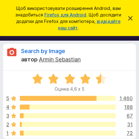
П
Увійти
Щоб використовувати розширення Android, вам
о
знадобиться
Firefox для Android
. Щоб дослідити
Д
В
ш
додатки для Firefox для комп'ютера,
відвідайте
і
о
наш сайт
.
д
у
д
х
к
и
а
л
т
и
В
Search by Image
т
к
и
автор
Armin Sebastian
и
ц
і
е
б
с
О
р
п
д
о
ц
а
в
Оцінка 4,6 з 5
і
у
і
г
н
щ
5
1 460
з
е
к
4
188
е
н
у
а
н
р
3
67
4
я
а
,
к
2
31
6
F
1
72
з
i