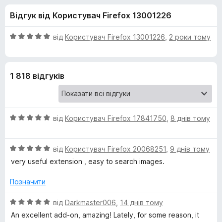
и
5
r
Відгук від Користувач Firefox 13001226
e
д
f
О
від
Користувач Firefox 13001226
,
2 роки тому
o
л
ц
x
і
н
я
1 818 відгуків
к
а
S
5
з
О
e
від
Користувач Firefox 17841750
,
8 днів тому
5
ц
і
a
О
н
від
Користувач Firefox 20068251
,
9 днів тому
ц
к
very useful extension , easy to search images.
r
і
а
н
5
Позначити
c
к
з
а
5
О
від
Darkmaster006
,
14 днів тому
5
ц
h
An excellent add-on, amazing! Lately, for some reason, it
з