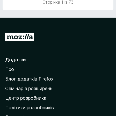
Сторінка 1 із 73
з
5
П
е
р
е
Додатки
й
Про
т
и
Блог додатків Firefox
н
Семінар з розширень
а
Центр розробника
д
о
Політики розробників
м