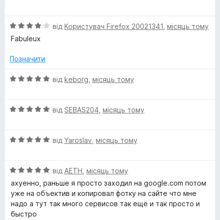
ц
к
5
і
а
О
н
від
Користувач Firefox 20021341
,
місяць тому
4
ц
к
з
Fabuleux
і
а
5
н
5
Позначити
к
з
а
5
О
від
keborg
,
місяць тому
4
ц
з
і
5
О
н
від
SEBAS204
,
місяць тому
ц
к
і
а
О
н
від
Yaroslav
,
місяць тому
5
ц
к
з
і
а
5
О
н
від
AETH
,
місяць тому
5
ц
к
з
ахуенно, раньше я просто заходил на google.com потом
і
а
5
уже на объектив и копировал фотку на сайте что мне
н
5
надо а тут так много сервисов так ещё и так просто и
к
з
быстро