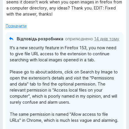
і
seems it doesn't work when you open images in firefox from
5
н
a computer directory, any ideas? Thank you. EDIT: Fixed
b
к
with the answer, thanks!
а
y
5
Позначити
з
I
5
Відповідь розробника
оприлюднено
14 днів тому
It's a new security feature in Firefox 153, you now need
m
to give file URL access to the extension to continue
searching with local images opened in a tab.
a
Please go to about:addons, click on Search by Image to
g
open the extension's details and visit the "Permissions
and data" tab to find the optional permission. The
relevant permission is "Access local files on your
e
computer", which is poorly named in my opinion, and will
surely confuse and alarm users.
The same permission is named "Allow access to file
URLs" in Chrome, which is much less vague and alarming.