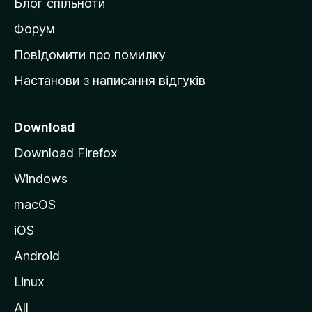
Блог спільноти
і
в
Форум
к
Повідомити про помилку
у
Настанови з написання відгуків
M
o
z
Download
i
Download Firefox
l
Windows
l
a
macOS
iOS
Android
Linux
All