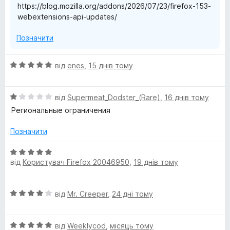
https://blog.mozilla.org/addons/2026/07/23/firefox-153-
webextensions-api-updates/
Позначити
О
від
enes
,
15 днів тому
ц
і
О
н
від
Supermeat_Dodster_(Rare)
,
16 днів тому
ц
к
Региональные ограничения
і
а
н
5
Позначити
к
з
а
5
О
1
від
Користувач Firefox 20046950
,
19 днів тому
ц
з
і
5
н
О
від
Mr. Creeper
,
24 дні тому
к
ц
а
і
5
О
н
від
Weeklycod
,
місяць тому
з