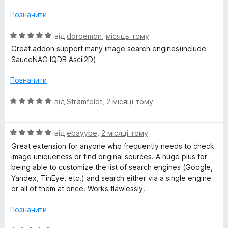
а
5
5
Позначити
з
5
О
від
doroemon
,
місяць тому
ц
Great addon support many image search engines(include
і
SauceNAO IQDB Ascii2D)
н
к
Позначити
а
5
О
від
Strømfeldt
,
2 місяці тому
з
ц
5
і
О
н
від
ebayybe
,
2 місяці тому
ц
к
Great extension for anyone who frequently needs to check
і
а
image uniqueness or find original sources. A huge plus for
н
5
being able to customize the list of search engines (Google,
к
з
Yandex, TinEye, etc.) and search either via a single engine
а
5
or all of them at once. Works flawlessly.
5
з
Позначити
5