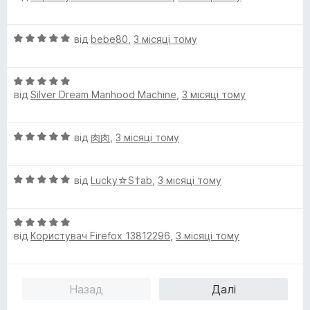
і
н
О
від
bebe80
,
3 місяці тому
к
ц
а
і
5
О
н
з
від
Silver Dream Manhood Machine
,
3 місяці тому
ц
к
5
і
а
н
5
О
від
肉肉
,
3 місяці тому
к
з
ц
а
5
і
5
О
н
від
Lucky☆S†ab
,
3 місяці тому
з
ц
к
5
і
а
О
н
5
від
Користувач Firefox 13812296
,
3 місяці тому
ц
к
з
і
а
5
н
5
к
з
Назад
Далі
а
5
5