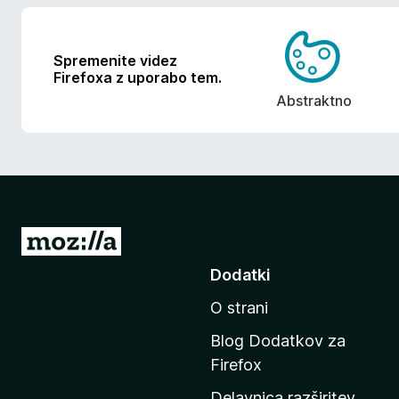
Spremenite videz
Firefoxa z uporabo tem.
Abstraktno
P
o
Dodatki
j
O strani
d
i
Blog Dodatkov za
n
Firefox
a
Delavnica razširitev