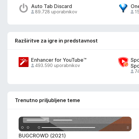
Auto Tab Discard
On
89.728 uporabnikov
1
Razširitve za igre in predstavnost
Enhancer for YouTube™
Spo
493.590 uporabnikov
Spo
7
Trenutno priljubljene teme
BUGCROWD (2021)