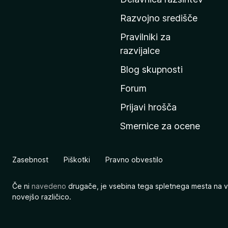
d
o
Razvojno središče
m
Pravilniki za
a
razvijalce
č
Blog skupnosti
o
s
Forum
t
Prijavi hrošča
r
Smernice za ocene
a
n
M
Zasebnost
Piškotki
Pravno obvestilo
o
z
Če ni
navedeno
drugače, je vsebina tega spletnega mesta na v
i
novejšo različico.
l
l