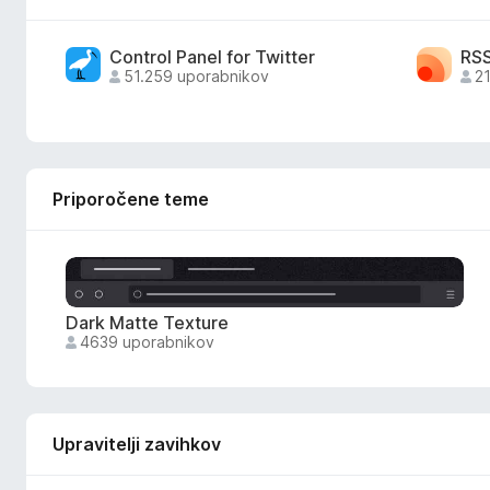
F
Control Panel for Twitter
RSS
i
51.259 uporabnikov
2
r
e
Priporočene teme
f
o
Dark Matte Texture
x
4639 uporabnikov
Upravitelji zavihkov