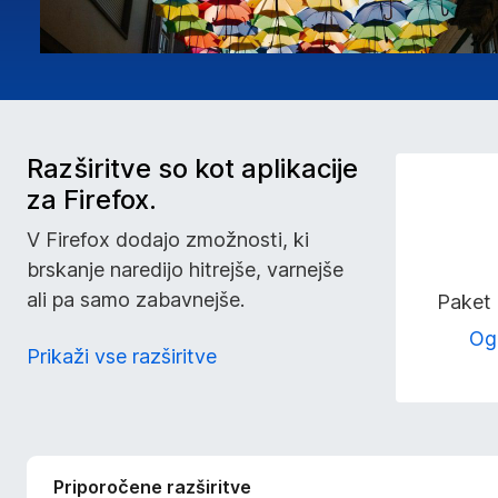
a
b
r
s
Razširitve so kot aplikacije
za Firefox.
k
V Firefox dodajo zmožnosti, ki
a
brskanje naredijo hitrejše, varnejše
ali pa samo zabavnejše.
Paket 
l
Ogl
Prikaži vse razširitve
n
i
k
Priporočene razširitve