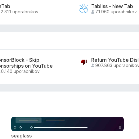
eTab
Tabliss - New Tab
52.311 uporabnikov
71.960 uporabnikov
nsorBlock - Skip
Return YouTube Disl
nsorships on YouTube
907.863 uporabniko
40.140 uporabnikov
seaglass