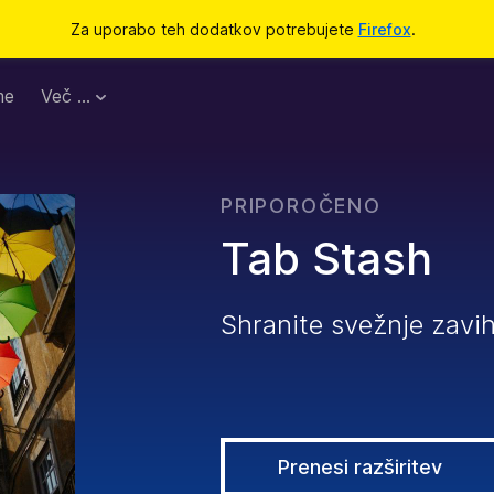
Za uporabo teh dodatkov potrebujete
Firefox
.
me
Več …
PRIPOROČENO
Tab Stash
Shranite svežnje zavi
Prenesi razširitev