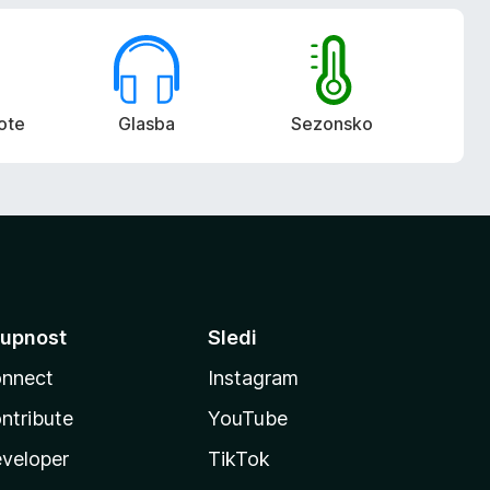
ote
Glasba
Sezonsko
upnost
Sledi
nnect
Instagram
ntribute
YouTube
veloper
TikTok