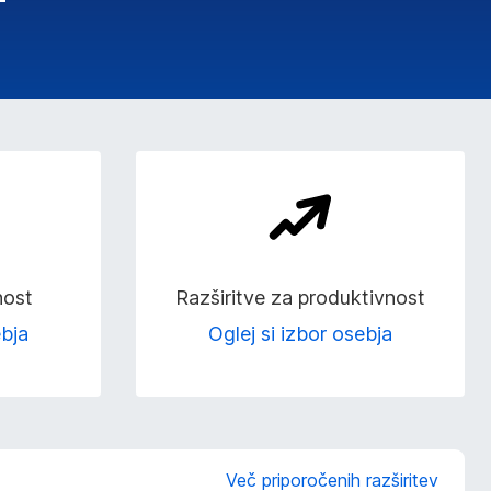
nost
Razširitve za produktivnost
ebja
Oglej si izbor osebja
Več priporočenih razširitev