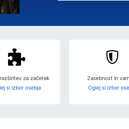
razširitev za začetek
Zasebnost in var
ej si izbor osebja
Oglej si izbor os