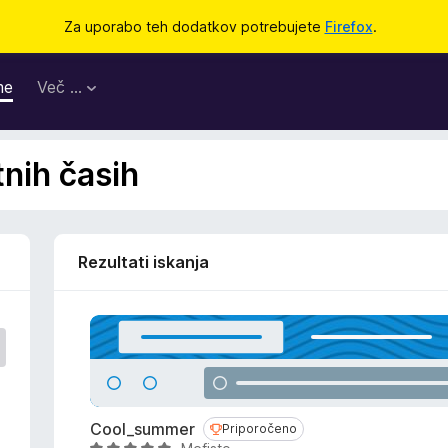
Za uporabo teh dodatkov potrebujete
Firefox
.
me
Več …
tnih časih
Rezultati iskanja
Cool_summer
Priporočeno
Priporočeno