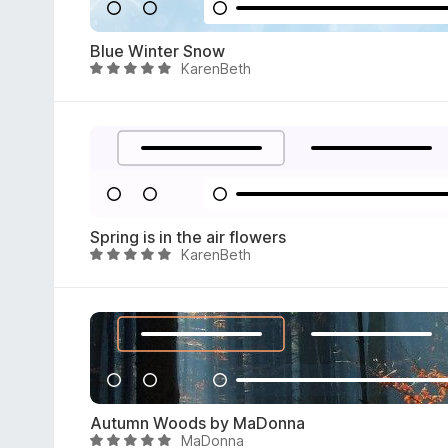
n
o
Blue Winter Snow
z
KarenBeth
O
4
c
,
e
9
n
o
j
d
e
5
n
o
Spring is in the air flowers
z
KarenBeth
O
4
c
,
e
9
n
o
j
d
e
5
n
o
Autumn Woods by MaDonna
z
MaDonna
O
4