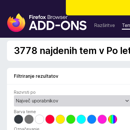
D
o
Razširitve
Te
d
a
t
3778 najdenih tem v Po le
k
i
z
a
Filtriranje rezultatov
b
r
Razvrsti po
s
k
a
Barva teme
l
n
i
Označevanje