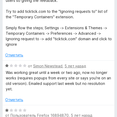
а
users so giving the feedback.
н
1
о
и
Try to add ticktick.com to the "Ignoring requests to" list of
н
з
the "Temporary Containers" extension.
а
5
5
Simply flow the steps; Settings -> Extensions & Themes ->
и
Temporary Containers -> Preferences -> Advanced ->
з
Ignoring request to -> add "ticktick.com" domain and click to
5
ignore
Отметить
О
от
Simon Newstead
,
5 лет назад
ц
Was working great until a week or two ago, now no longer
е
works (requires popups from every site or says you're on an
н
old version). Emailed support last week but no resolution
е
yet.
н
о
Отметить
н
а
О
1
от
Пользователь Firefox 16894870
,
5 лет назад
ц