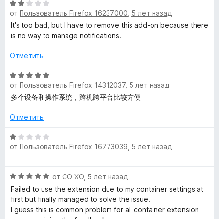
О
и
е
от
Пользователь Firefox 16237000
,
5 лет назад
ц
з
н
е
It's too bad, but I have to remove this add-on because there
5
о
н
is no way to manage notifications.
н
е
а
н
Отметить
4
о
и
н
О
з
от
Пользователь Firefox 14312037
,
5 лет назад
а
ц
5
2
е
多个设备和操作系统，跨机跨平台比较方便
и
н
з
е
Отметить
5
н
о
О
от
Пользователь Firefox 16773039
,
5 лет назад
н
ц
а
е
5
н
О
от
CO XO
,
5 лет назад
и
е
ц
з
н
Failed to use the extension due to my container settings at
е
5
о
first but finally managed to solve the issue.
н
н
I guess this is common problem for all container extension
е