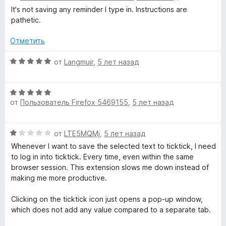
и
е
It's not saving any reminder I type in. Instructions are
з
н
pathetic.
5
е
н
Отметить
о
н
О
от
Langmuir
,
5 лет назад
а
ц
1
е
О
и
н
от
Пользователь Firefox 5469155
,
5 лет назад
ц
з
е
е
5
н
н
о
О
от
LTE5MQMj
,
5 лет назад
е
н
ц
н
а
Whenever I want to save the selected text to ticktick, I need
е
о
5
to log in into ticktick. Every time, even within the same
н
н
и
browser session. This extension slows me down instead of
е
а
з
making me more productive.
н
5
5
о
и
Clicking on the ticktick icon just opens a pop-up window,
н
з
which does not add any value compared to a separate tab.
а
5