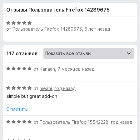
н
и
з
Отзывы Пользователь Firefox 14289675
з
е
а
5
р
О
а
от
Пользователь Firefox 14289675
,
6 лет назад
«
ц
F
е
н
i
T
е
r
117 отзывов
н
e
i
о
f
О
н
от
Kanaan
,
7 месяцев назад
o
c
ц
а
x
е
5
О
н
от
meani
,
год назад
и
k
ц
е
з
simple but great add-on
е
н
5
T
н
о
Отметить
е
н
i
н
а
О
от
Пользователь Firefox 15542228
,
год назад
о
5
ц
н
и
c
е