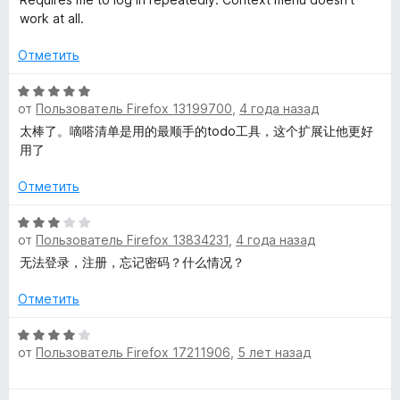
m
е
work at all.
н
i
е
Отметить
н
n
о
О
н
от
Пользователь Firefox 13199700
,
4 года назад
ц
а
d
е
太棒了。嘀嗒清单是用的最顺手的todo工具，这个扩展让他更好
1
н
用了
и
е
e
з
н
Отметить
5
о
r
н
О
от
Пользователь Firefox 13834231
,
4 года назад
а
ц
»
5
е
无法登录，注册，忘记密码？什么情况？
и
н
з
е
Отметить
5
н
о
О
от
Пользователь Firefox 17211906
,
5 лет назад
н
ц
а
е
3
н