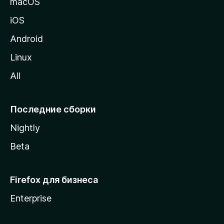
macOS
ц
iOS
у
M
Android
o
Linux
z
All
i
l
l
Последние сборки
a
Nightly
Beta
Firefox для бизнеса
Enterprise