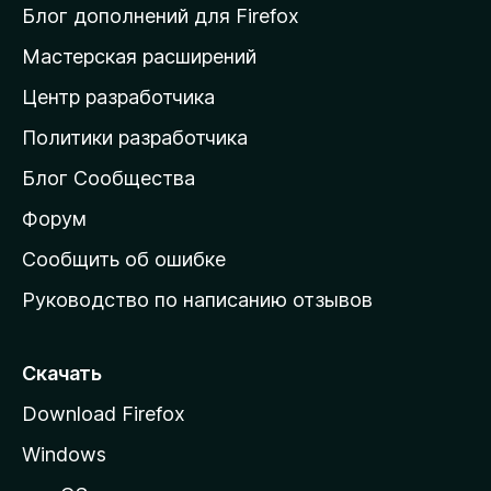
и
Блог дополнений для Firefox
н
Мастерская расширений
а
Центр разработчика
д
о
Политики разработчика
м
Блог Сообщества
а
ш
Форум
н
Сообщить об ошибке
ю
Руководство по написанию отзывов
ю
с
т
Скачать
р
Download Firefox
а
Windows
н
и