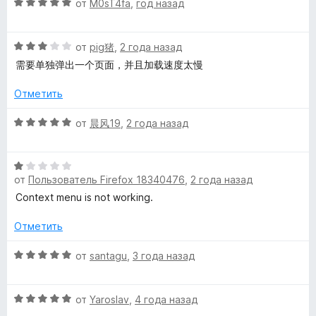
а
з
О
н
от
M0sT4fa
,
год назад
5
5
ц
е
k
и
е
н
з
О
н
от
pig猪
,
2 года назад
о
-
5
ц
е
н
需要单独弹出一个页面，并且加载速度太慢
е
н
а
T
н
о
5
Отметить
е
н
и
н
а
з
О
o
от
晨风19
,
2 года назад
о
5
5
ц
н
и
е
d
а
з
О
н
3
от
Пользователь Firefox 18340476
,
2 года назад
5
ц
е
o
и
е
н
Context menu is not working.
з
н
о
5
&
е
н
Отметить
н
а
о
О
5
от
santagu
,
3 года назад
T
н
ц
и
а
е
з
a
О
1
н
от
Yaroslav
,
4 года назад
5
ц
и
е