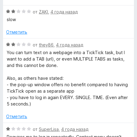
s
е
з
н
О
н
от
ZAKI
,
4 года назад
5
о
ц
е
н
k
slow
е
н
а
н
о
5
Отметить
L
е
н
и
н
а
з
О
от
they86
,
4 года назад
i
о
5
5
ц
You can turn text on a webpage into a TickTick task, but I
н
и
е
want to add a TAB (url), or even MULTIPLE TABS as tasks,
а
s
з
н
and this cannot be done.
2
5
е
и
н
t
Also, as others have stated:
з
о
- the pop-up window offers no benefit compared to having
5
н
TickTick open as a separate app
&
а
- you have to log in again EVERY. SINGLE. TIME. (Even after
2
5 seconds.)
R
и
з
Отметить
5
e
О
от
SuperLisa
,
4 года назад
ц
Requires me to log in repeatedly. Context menu doesn't