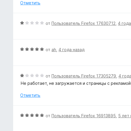
н
Отметить
и
е
з
н
5
о
О
от
Пользователь Firefox 17630712
,
4 года
н
ц
а
е
1
н
и
е
О
от
ah
,
4 года назад
з
н
ц
5
о
е
н
н
а
е
О
от
Пользователь Firefox 17305279
,
4 год
1
н
ц
Не работает, не загружается и страницы с рекламой
и
о
е
з
н
н
Отметить
5
а
е
5
н
и
о
О
от
Пользователь Firefox 16913895
,
5 лет
з
н
ц
5
а
е
1