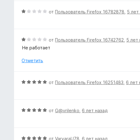
н
и
е
О
от
Пользователь Firefox 16782878
,
5 лет
з
н
ц
5
о
е
н
н
а
е
О
от
Пользователь Firefox 16742762
,
5 лет
5
н
ц
Не работает
и
о
е
з
н
н
Отметить
5
а
е
1
н
и
о
О
от
Пользователь Firefox 16251483
,
6 лет 
з
н
ц
5
а
е
1
н
и
е
О
от
G@vrilenko
,
6 лет назад
з
н
ц
5
о
е
н
н
а
е
О
от
VarvaraU78
,
6 лет назад