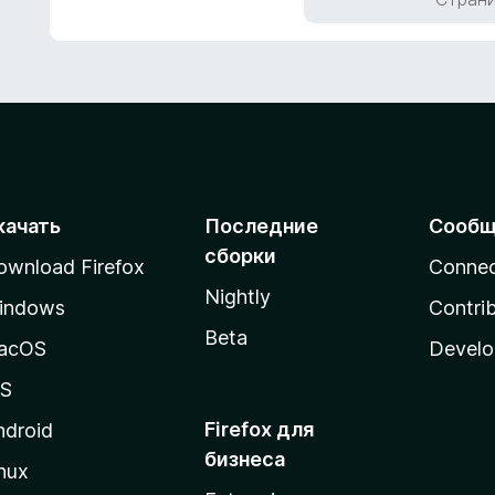
з
5
качать
Последние
Сообщ
сборки
ownload Firefox
Conne
Nightly
indows
Contri
Beta
acOS
Develo
OS
Firefox для
ndroid
бизнеса
nux