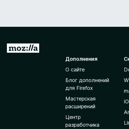
П
е
Дополнения
С
р
О сайте
D
е
й
Блог дополнений
W
т
для Firefox
m
и
Мастерская
н
i
расширений
а
A
д
Центр
Li
о
разработчика