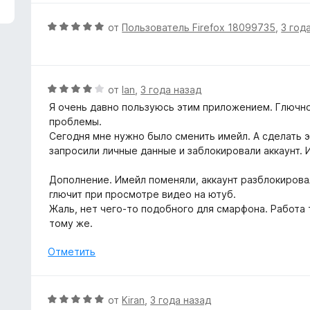
з
н
5
е
О
от
Пользователь Firefox 18099735
,
3 год
н
ц
о
е
н
н
а
е
О
от
Ian
,
3 года назад
1
н
ц
Я очень давно пользуюсь этим приложением. Глючно
и
о
е
проблемы.
з
н
н
Сегодня мне нужно было сменить имейл. А сделать э
5
а
е
запросили личные данные и заблокировали аккаунт. И 
5
н
и
о
Дополнение. Имейл поменяли, аккаунт разблокирова
з
н
глючит при просмотре видео на ютуб.
5
а
Жаль, нет чего-то подобного для смарфона. Работа т
4
тому же.
и
з
Отметить
5
О
от
Kiran
,
3 года назад