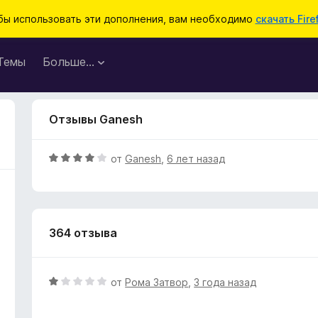
бы использовать эти дополнения, вам необходимо
скачать Fire
Темы
Больше…
Отзывы Ganesh
О
от
Ganesh
,
6 лет назад
ц
е
н
е
364 отзыва
н
о
н
а
О
от
Рома Затвор
,
3 года назад
4
ц
и
е