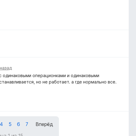
 назад
 с одинаковыми операционками и одинаковыми
танавливается, но не работает. а где нормально все.
4
5
6
7
Вперёд
ца 1 из 15