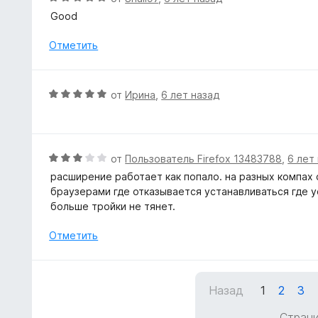
5
н
ц
Good
и
о
е
з
н
н
Отметить
5
а
е
5
н
и
о
О
от
Ирина
,
6 лет назад
з
н
ц
5
а
е
5
н
и
е
О
от
Пользователь Firefox 13483788
,
6 лет
з
н
ц
5
расширение работает как попало. на разных компах
о
е
браузерами где отказывается устанавливаться где ус
н
н
больше тройки не тянет.
а
е
5
н
Отметить
и
о
з
н
5
а
Назад
1
2
3
3
и
Страни