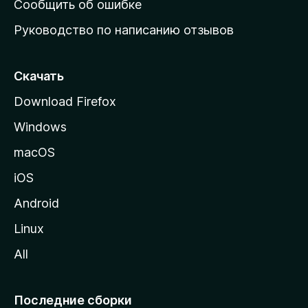
Сообщить об ошибке
ю
Руководство по написанию отзывов
ю
с
т
Скачать
р
Download Firefox
а
Windows
н
и
macOS
ц
iOS
у
M
Android
o
Linux
z
All
i
l
l
Последние сборки