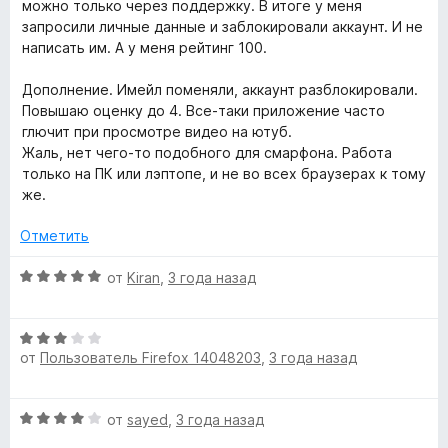
н
5
5
можно только через поддержку. В итоге у меня
о
и
запросили личные данные и заблокировали аккаунт. И не
n
н
з
написать им. А у меня рейтинг 100.
а
5
e
4
Дополнение. Имейл поменяли, аккаунт разблокировали.
и
Повышаю оценку до 4. Все-таки приложение часто
r
з
глючит при просмотре видео на ютуб.
5
Жаль, нет чего-то подобного для смарфона. Работа
только на ПК или лэптопе, и не во всех браузерах к тому
»
же.
Отметить
О
от
Kiran
,
3 года назад
ц
е
О
н
от
Пользователь Firefox 14048203
,
3 года назад
ц
е
е
н
н
о
О
от
sayed
,
3 года назад
е
н
ц
н
а