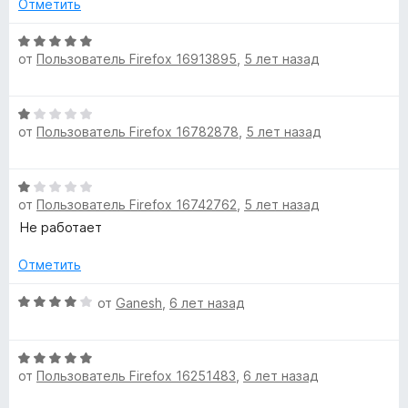
н
Отметить
1
о
и
н
О
з
от
Пользователь Firefox 16913895
,
5 лет назад
а
ц
5
1
е
и
н
О
з
е
от
Пользователь Firefox 16782878
,
5 лет назад
ц
5
н
е
о
н
н
О
е
а
от
Пользователь Firefox 16742762
,
5 лет назад
ц
н
5
е
Не работает
о
и
н
н
з
е
Отметить
а
5
н
1
о
О
от
Ganesh
,
6 лет назад
и
н
ц
з
а
е
5
О
1
н
от
Пользователь Firefox 16251483
,
6 лет назад
ц
и
е
е
з
н