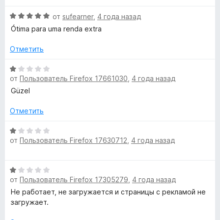
е
о
5
О
н
от
sufearner
,
4 года назад
н
и
ц
е
а
Ótima para uma renda extra
з
е
н
3
5
н
о
Отметить
и
е
н
з
н
а
О
5
о
4
от
Пользователь Firefox 17661030
,
4 года назад
ц
н
и
е
Güzel
а
з
н
5
5
е
Отметить
и
н
з
о
О
5
от
Пользователь Firefox 17630712
,
4 года назад
н
ц
а
е
1
н
О
и
е
от
Пользователь Firefox 17305279
,
4 года назад
ц
з
н
е
Не работает, не загружается и страницы с рекламой не
5
о
н
загружает.
н
е
а