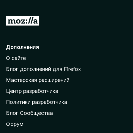
П
е
р
е
Дополнения
й
О сайте
т
и
Блог дополнений для Firefox
н
Мастерская расширений
а
Центр разработчика
д
о
Политики разработчика
м
Блог Сообщества
а
ш
Форум
н