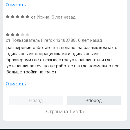
н
о
5
5
Отметить
е
н
и
н
а
з
О
от
Ирина
,
6 лет назад
о
5
5
ц
н
и
е
а
з
О
н
5
от
Пользователь Firefox 13483788
,
6 лет назад
5
ц
е
и
е
н
расширение работает как попало. на разных компах с
з
н
о
одинаковыми операционками и одинаковыми
5
е
н
браузерами где отказывается устанавливаться где
н
а
устанавливается, но не работает. а где нормально все.
о
5
больше тройки не тянет.
н
и
а
з
Отметить
3
5
и
Назад
Вперёд
з
5
Страница 1 из 15