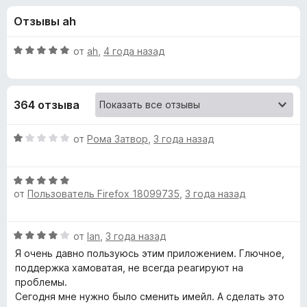
н
,
з
Отзывы ah
3
е
а
и
р
з
О
от
ah
,
4 года назад
а
«
5
ц
F
е
н
i
S
364 отзыва
е
r
н
e
u
о
О
от
Рома Затвор
,
3 года назад
f
н
ц
o
r
а
е
x
5
О
н
от
Пользователь Firefox 18099735
,
3 года назад
и
ц
е
f
з
е
н
5
н
о
E
О
от
Ian
,
3 года назад
е
н
ц
н
а
Я очень давно пользуюсь этим приложением. Глючное,
a
е
о
1
поддержка хамоватая, не всегда реагируют на
н
н
и
проблемы.
е
r
а
з
Сегодня мне нужно было сменить имейл. А сделать это