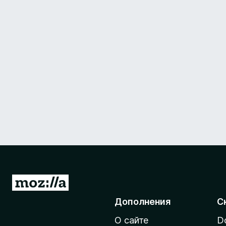
П
е
Дополнения
С
р
О сайте
D
е