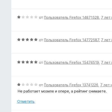
5
о
е
н
н
а
е
О
от
Пользователь Firefox 14871528
,
7 лет
5
н
ц
и
о
е
з
н
н
5
а
е
О
от
Пользователь Firefox 14772587
,
7 лет
4
н
ц
и
о
е
з
н
н
5
а
е
О
от
Пользователь Firefox 15474519
,
7 лет
1
н
ц
и
о
е
з
н
н
5
а
е
О
от
Пользователь Firefox 13741226
,
7 лет 
5
н
ц
Не работает мозиле и опере, а рейтинг снимаете.
и
о
е
з
н
н
Отметить
5
а
е
5
н