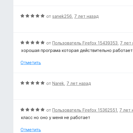
е
5
н
и
о
О
от
sanek256
,
7 лет назад
з
н
ц
5
а
е
5
н
и
е
О
от
Пользователь Firefox 15439353
,
7 лет
з
н
ц
5
хорошая програма которая действительно работает
о
е
н
н
Отметить
а
е
5
н
и
о
О
от
Narek
,
7 лет назад
з
н
ц
5
а
е
5
н
и
е
О
от
Пользователь Firefox 15362551
,
7 лет 
з
н
ц
5
класс но оно у меня не работает
о
е
н
н
Отметить
а