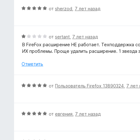
и
о
О
от
sherzod
,
7 лет назад
з
н
ц
5
а
е
1
н
и
е
О
от
sertant
,
7 лет назад
з
н
ц
5
В FireFox расширение НЕ работает. Техподдержка со
о
е
ИХ проблемы. Проще удалить расширение. 1 звезда з
н
н
а
е
Отметить
5
н
и
о
з
н
О
от
Пользователь Firefox 13890324
,
7 лет
5
а
ц
1
е
и
н
з
е
О
от
евгения
,
7 лет назад
5
н
ц
о
е
н
н
а
е