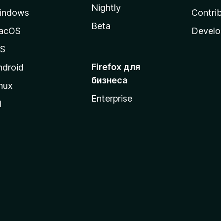
Nightly
indows
Contri
Beta
acOS
Develo
OS
Firefox для
ndroid
бизнеса
nux
Enterprise
l