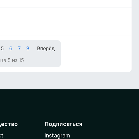
5
6
7
8
Вперёд
ца 5 из 15
ество
Подписаться
ct
Instagram