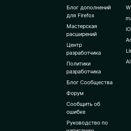
й
Блог дополнений
W
т
для Firefox
m
и
Мастерская
н
i
расширений
а
A
д
Центр
Li
о
разработчика
м
Al
Политики
а
разработчика
ш
Блог Сообщества
н
ю
Форум
ю
Сообщить об
с
ошибке
т
Руководство по
р
написанию