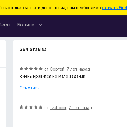
бы использовать эти дополнения, вам необходимо
скачать Fire
Темы
Больше…
364 отзыва
О
от
Сергей
,
7 лет назад
ц
очень нравится.но мало заданий
е
н
Отметить
е
н
о
О
от
Lyubomir
,
7 лет назад
н
ц
а
е
5
н