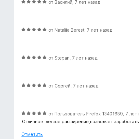
О
от
Василий
,
7 лет назад
5
н
ц
и
о
е
з
н
н
5
а
е
О
от
Nataliia Berest
,
7 лет назад
5
н
ц
и
о
е
з
н
н
5
а
е
О
от
Stepan
,
7 лет назад
5
н
ц
и
о
е
з
н
н
5
а
е
О
от
Сергей
,
7 лет назад
5
н
ц
и
о
е
з
н
н
5
а
е
О
от
Пользователь Firefox 13401689
,
7 лет
5
н
ц
Отличное ,легкое расширение,позволяет заработать
и
о
е
з
н
н
Отметить
5
а