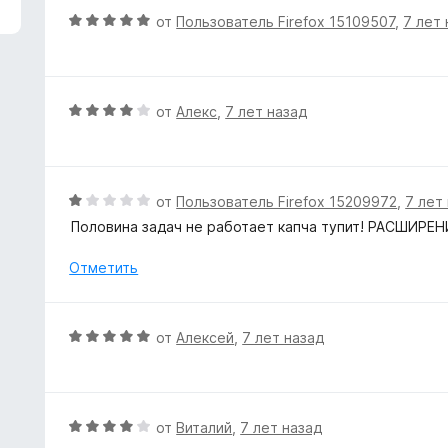
и
е
О
от
Пользователь Firefox 15109507
,
7 лет 
з
н
ц
5
о
е
н
н
а
е
О
от
Алекс
,
7 лет назад
5
н
ц
и
о
е
з
н
н
5
а
е
О
от
Пользователь Firefox 15209972
,
7 лет
5
н
ц
Половина задач не работает капча тупит! РАСШИРЕН
и
о
е
з
н
н
Отметить
5
а
е
4
н
и
о
О
от
Алексей
,
7 лет назад
з
н
ц
5
а
е
1
н
и
е
О
от
Виталий
,
7 лет назад
з
н
ц