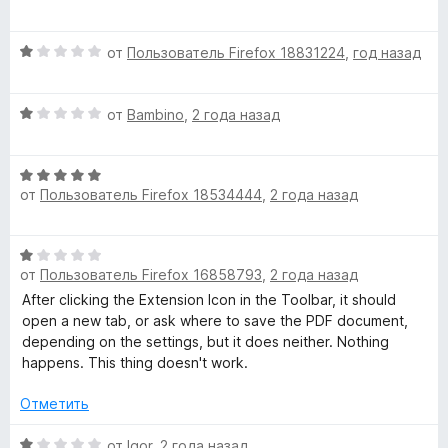
з
ц
5
е
О
н
от
Пользователь Firefox 18831224
,
год назад
ц
е
е
н
О
н
от
Bambino
,
2 года назад
о
ц
е
н
е
н
а
О
н
о
1
от
Пользователь Firefox 18534444
,
2 года назад
ц
е
н
и
е
н
а
з
н
о
1
5
О
е
н
и
от
Пользователь Firefox 16858793
,
2 года назад
ц
н
а
з
е
After clicking the Extension Icon in the Toolbar, it should
о
1
5
н
open a new tab, or ask where to save the PDF document,
н
и
е
depending on the settings, but it does neither. Nothing
а
з
н
happens. This thing doesn't work.
5
5
о
и
н
Отметить
з
а
5
1
О
от
Igor
,
2 года назад