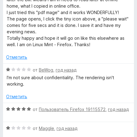
з
н
о
home, what I copied in online office.
5
е
н
I just tried this "pdf mage" and it works WONDERFULLY!
н
а
The page opens, I click the tiny icon above, a "please wait"
о
1
comes for five secs and it is done. I save it and have my
н
и
evening news.
а
з
Totally happy and hope it will go on like this elsewhere as
5
5
well. I am on Linux Mint - Firefox. Thanks!
и
з
Отметить
5
О
от
BeWog
,
год назад
ц
I'm not sure about confidentiality. The rendering isn't
е
working.
н
е
Отметить
н
о
О
от
Пользователь Firefox 19115572
,
год назад
н
ц
а
е
1
О
н
от
Maggle
,
год назад
и
ц
е