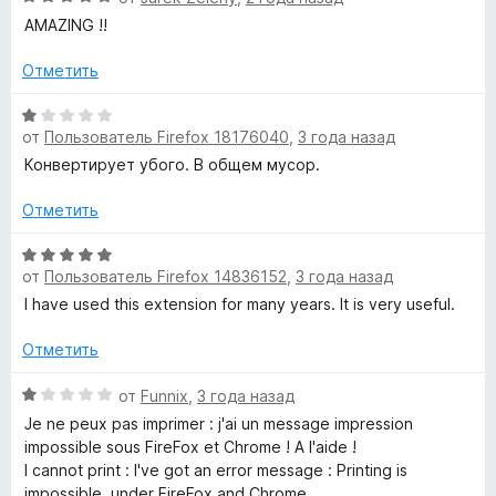
о
5
ц
AMAZING !!
н
и
е
а
з
н
Отметить
5
5
е
и
н
О
з
о
от
Пользователь Firefox 18176040
,
3 года назад
ц
5
н
е
Конвертирует убого. В общем мусор.
а
н
5
е
Отметить
и
н
з
о
О
5
от
Пользователь Firefox 14836152
,
3 года назад
н
ц
а
е
I have used this extension for many years. It is very useful.
1
н
и
е
Отметить
з
н
5
о
О
от
Funnix
,
3 года назад
н
ц
Je ne peux pas imprimer : j'ai un message impression
а
е
impossible sous FireFox et Chrome ! A l'aide !
5
н
I cannot print : I've got an error message : Printing is
и
е
impossible, under FireFox and Chrome