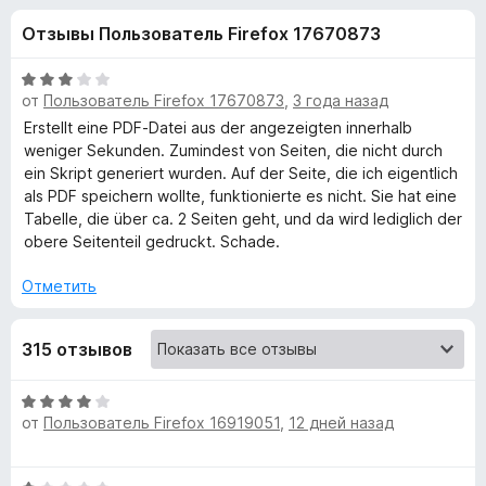
н
,
з
Отзывы Пользователь Firefox 17670873
3
е
а
и
р
з
О
а
от
Пользователь Firefox 17670873
,
3 года назад
«
5
ц
F
е
Erstellt eine PDF-Datei aus der angezeigten innerhalb
н
i
weniger Sekunden. Zumindest von Seiten, die nicht durch
P
е
ein Skript generiert wurden. Auf der Seite, die ich eigentlich
r
н
als PDF speichern wollte, funktionierte es nicht. Sie hat eine
e
D
о
Tabelle, die über ca. 2 Seiten geht, und da wird lediglich der
f
н
obere Seitenteil gedruckt. Schade.
o
F
а
x
3
Отметить
и
M
з
315 отзывов
5
a
О
g
от
Пользователь Firefox 16919051
,
12 дней назад
ц
е
e
н