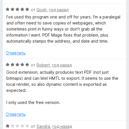
з
е
н
5
О
н
от
Qosh
,
год назад
о
ц
е
н
I've used this program one and off for years. I'm a paralegal
е
н
а
and often need to save copies of webpages, which
н
о
5
sometimes print in funny ways or don't grab all the
е
н
и
information I want. PDF Mage fixes that problem, plus
н
а
з
automatically stamps the address, and date and time.
о
1
5
н
и
Отметить
а
з
5
5
О
от
Robert
,
год назад
и
ц
Good extension, actually produces text PDF (not just
з
е
bitmaps) and can limit HMTL to export. It seems to use the
5
н
local render, so also dynamic content is exported as
е
expected.
н
о
I only used the free version.
н
а
Отметить
5
и
О
от
Sandra
,
год назад