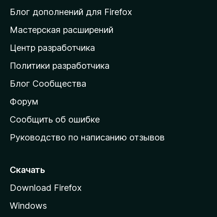
и
Блог дополнений для Firefox
н
Мастерская расширений
а
Центр разработчика
д
о
Политики разработчика
м
Блог Сообщества
а
ш
Форум
н
Сообщить об ошибке
ю
Руководство по написанию отзывов
ю
с
т
Скачать
р
Download Firefox
а
Windows
н