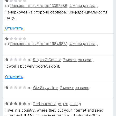
О
е
от
Пользователь Firefox 13382786
,
4 месяца назад
ц
н
»
е
Генерирует на стороне сервера. Конфиденциальности
о
н
нету.
н
е
а
н
Отметить
4
о
и
н
О
з
от
Пользователь Firefox 19846881
,
4 месяца назад
а
ц
5
1
е
и
н
О
от
Stojan O'Connor
,
7 месяцев назад
з
е
ц
5
н
It works but very poorly, skip it.
е
о
н
н
Отметить
е
а
н
О
1
от
Wiz Skywalker
,
7 месяцев назад
о
ц
и
н
е
з
а
О
н
от
DerLinuxminzige
,
год назад
5
1
ц
е
I live in a country, where they cut your internet and send
и
е
н
later the bill. Means I am in need to read later at offline