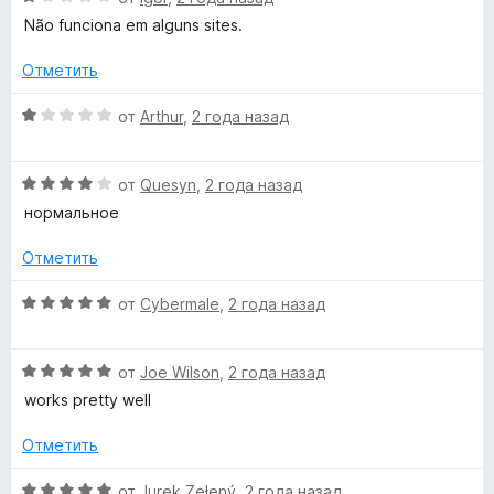
и
ц
Não funciona em alguns sites.
з
е
5
н
Отметить
е
н
О
от
Arthur
,
2 года назад
о
ц
н
е
а
О
н
от
Quesyn
,
2 года назад
1
ц
е
нормальное
и
е
н
з
н
о
Отметить
5
е
н
н
а
О
от
Cybermale
,
2 года назад
о
1
ц
н
и
е
а
з
О
н
от
Joe Wilson
,
2 года назад
4
5
ц
е
works pretty well
и
е
н
з
н
о
Отметить
5
е
н
н
а
О
от
Jurek Zełený
,
2 года назад