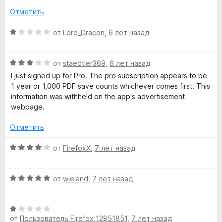
и
е
Отметить
з
н
5
о
О
от
Lord_Dracon
,
6 лет назад
н
ц
а
е
1
О
н
от
staedtler369
,
6 лет назад
и
ц
е
I just signed up for Pro. The pro subscription appears to be
з
е
н
1 year or 1,000 PDF save counts whichever comes first. This
5
н
о
information was withheld on the app's advertisement
е
н
webpage.
н
а
о
1
Отметить
н
и
а
з
О
от
FirefoxX
,
7 лет назад
3
5
ц
и
е
з
О
н
от
wieland
,
7 лет назад
5
ц
е
е
н
О
н
о
от
Пользователь Firefox 12851851
,
7 лет назад
ц
е
н