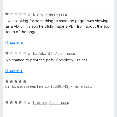
е
н
а
н
о
4
О
от
Blarrg
,
7 лет назад
е
н
и
ц
н
а
I was looking for something to save the page I was viewing
з
е
о
5
as a PDF. This app helpfully made a PDF from about the top
5
н
н
и
tenth of the page.
е
а
з
н
1
Отметить
5
о
и
н
О
з
от
kadeka_ST
,
7 лет назад
а
ц
5
No chance to print the pdfs. Completly useless.
1
е
и
н
Отметить
з
е
5
н
О
о
от
Пользователь Firefox 15538643
,
7 лет назад
ц
н
е
а
н
О
1
от
bfdeem
,
7 лет назад
е
ц
и
н
е
з
о