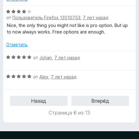
5
н
о
О
н
от
Пользователь Firefox 13510753
,
7 лет назад
ц
а
е
Nice, the only thing you might not like is pro option. But up
5
н
to now always works. Free options are enough.
и
е
з
н
Отметить
5
о
н
О
от
Johan
,
7 лет назад
а
ц
4
е
О
и
н
от
Alex
,
7 лет назад
ц
з
е
е
5
н
н
о
Назад
Вперёд
е
н
н
а
Страница 6 из 13
о
5
н
и
а
з
5
5