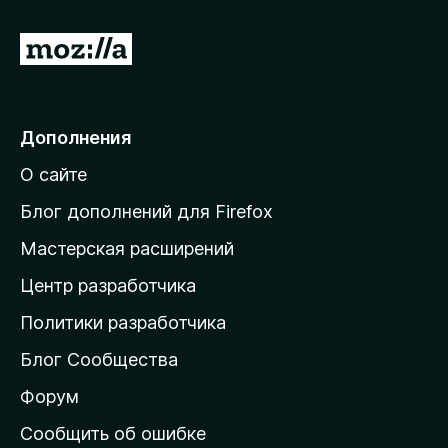
и
з
П
5
е
р
е
Дополнения
й
О сайте
т
и
Блог дополнений для Firefox
н
Мастерская расширений
а
Центр разработчика
д
о
Политики разработчика
м
Блог Сообщества
а
ш
Форум
н
Сообщить об ошибке