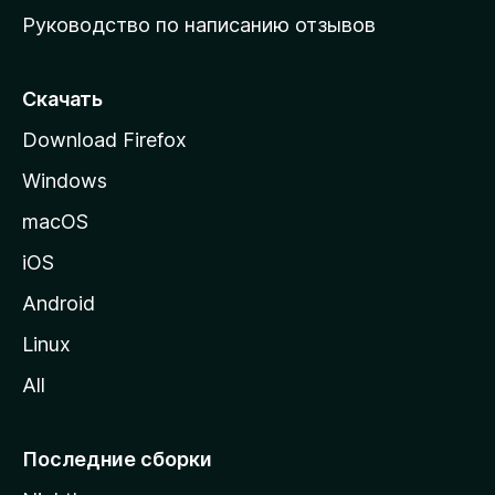
ю
Руководство по написанию отзывов
ю
с
т
Скачать
р
Download Firefox
а
Windows
н
и
macOS
ц
iOS
у
M
Android
o
Linux
z
All
i
l
l
Последние сборки
a