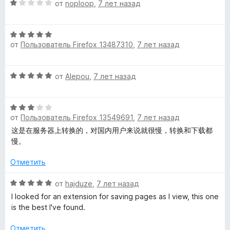
О
н
от
noploop
,
7 лет назад
5
н
ц
е
а
е
н
5
О
н
о
и
от
Пользователь Firefox 13487310
,
7 лет назад
ц
е
н
з
е
н
а
5
н
о
4
О
от
Alepou
,
7 лет назад
е
н
и
ц
н
а
з
е
о
1
5
О
н
н
и
от
Пользователь Firefox 13549691
,
7 лет назад
ц
е
а
з
е
н
这是在服务器上转换的，对国内用户来说就很慢，转换和下载都
5
5
н
о
慢。
и
е
н
з
н
а
Отметить
5
о
5
н
О
и
от
hajduze
,
7 лет назад
а
ц
з
I looked for an extension for saving pages as I view, this one
3
е
5
is the best I've found.
и
н
з
е
Отметить