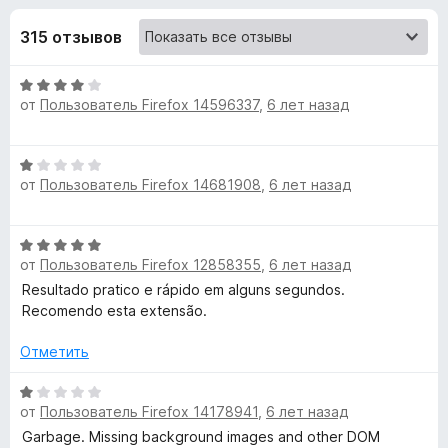
н
,
з
3
315 отзывов
е
а
и
р
з
О
а
«
5
от
Пользователь Firefox 14596337
,
6 лет назад
ц
F
е
i
P
н
r
О
е
от
Пользователь Firefox 14681908
e
,
6 лет назад
ц
D
н
е
f
о
н
н
o
F
О
е
а
x
от
Пользователь Firefox 12858355
,
6 лет назад
ц
н
4
M
е
Resultado pratico e rápido em alguns segundos.
о
и
н
Recomendo esta extensão.
н
з
е
а
a
5
н
Отметить
1
о
и
g
н
О
з
от
Пользователь Firefox 14178941
,
6 лет назад
а
ц
5
e
5
е
Garbage. Missing background images and other DOM