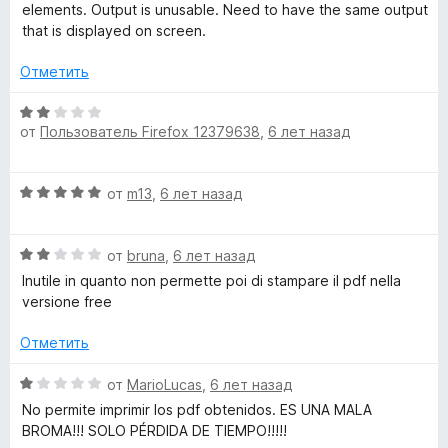
и
н
elements. Output is unusable. Need to have the same output
з
е
»
that is displayed on screen.
5
н
о
Отметить
н
а
О
от
Пользователь Firefox 12379638
,
6 лет назад
1
ц
и
е
з
н
О
от
m13
,
6 лет назад
5
е
ц
н
е
о
О
н
от
bruna
,
6 лет назад
н
ц
е
а
Inutile in quanto non permette poi di stampare il pdf nella
е
н
2
versione free
н
о
и
е
н
Отметить
з
н
а
5
о
5
О
от
MarioLucas
,
6 лет назад
н
и
ц
No permite imprimir los pdf obtenidos. ES UNA MALA
а
з
е
BROMA!!! SOLO PÉRDIDA DE TIEMPO!!!!!
2
5
н