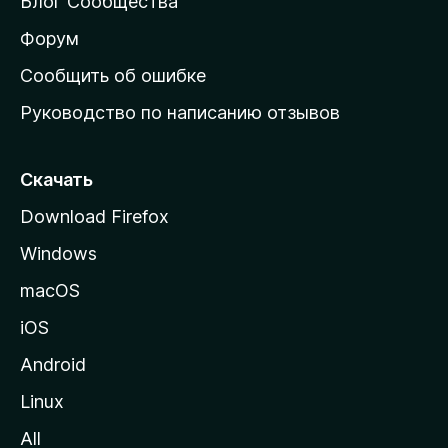
Блог Сообщества
а
ш
Форум
н
Сообщить об ошибке
ю
Руководство по написанию отзывов
ю
с
т
Скачать
р
Download Firefox
а
Windows
н
и
macOS
ц
iOS
у
M
Android
o
Linux
z
All
i