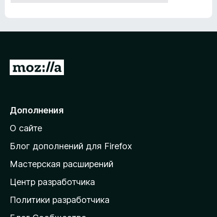
П
е
р
е
Дополнения
й
О сайте
т
и
Блог дополнений для Firefox
н
Мастерская расширений
а
Центр разработчика
д
о
Политики разработчика
м