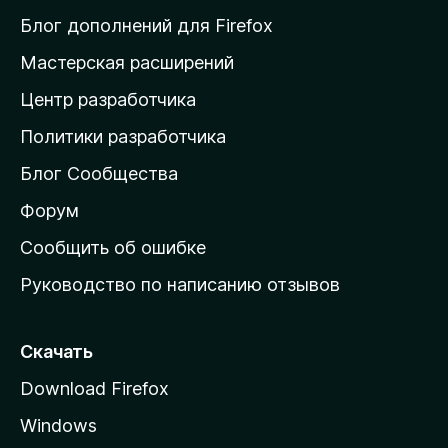
и
Блог дополнений для Firefox
н
Мастерская расширений
а
Центр разработчика
д
о
Политики разработчика
м
Блог Сообщества
а
ш
Форум
н
Сообщить об ошибке
ю
Руководство по написанию отзывов
ю
с
т
Скачать
р
Download Firefox
а
Windows
н