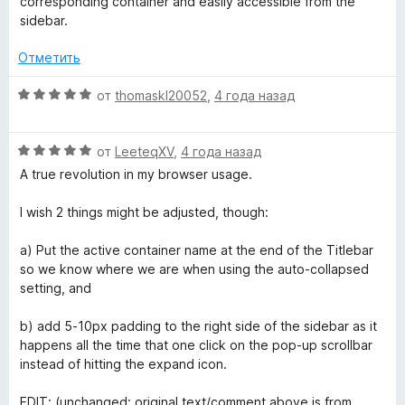
corresponding container and easily accessible from the
e
5
5
е
sidebar.
и
н
з
b
о
Отметить
5
н
а
О
от
thomaskl20052
,
4 года назад
a
5
ц
и
е
r
О
з
н
от
LeeteqXV
,
4 года назад
ц
5
е
A true revolution in my browser usage.
»
е
н
н
о
I wish 2 things might be adjusted, though:
е
н
н
а
a) Put the active container name at the end of the Titlebar
о
5
so we know where we are when using the auto-collapsed
н
и
setting, and
а
з
5
5
b) add 5-10px padding to the right side of the sidebar as it
и
happens all the time that one click on the pop-up scrollbar
з
instead of hitting the expand icon.
5
EDIT: (unchanged: original text/comment above is from