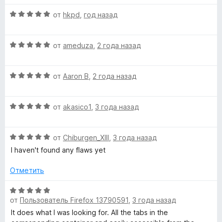
5
е
О
н
e
от
hkpd
,
год назад
ц
е
е
н
r
О
н
от
ameduza
,
2 года назад
о
ц
е
н
T
е
н
а
О
н
от
Aaron B
,
2 года назад
о
5
ц
a
е
н
и
е
н
а
з
О
н
от
akasico1
,
3 года назад
о
5
5
b
ц
е
н
и
е
н
а
з
s
О
н
от
Chiburgen_XIII
,
3 года назад
о
5
5
ц
е
н
и
I haven't found any flaws yet
S
е
н
а
з
н
о
5
5
Отметить
е
н
и
i
н
а
з
О
о
5
от
Пользователь Firefox 13790591
,
3 года назад
5
ц
d
н
и
е
It does what I was looking for. All the tabs in the
а
з
н