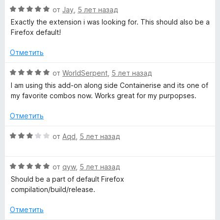
О
н
от
Jay
,
5 лет назад
ц
е
Exactly the extension i was looking for. This should also be a
е
н
Firefox default!
н
о
е
н
Отметить
н
а
о
5
О
от
WorldSerpent
,
5 лет назад
н
и
ц
I am using this add-on along side Containerise and its one of
а
з
е
my favorite combos now. Works great for my purpopses.
5
5
н
и
е
Отметить
з
н
5
о
О
от
Aqd
,
5 лет назад
н
ц
а
е
5
О
н
от
qyw
,
5 лет назад
и
ц
е
Should be a part of default Firefox
з
е
н
compilation/build/release.
5
н
о
е
н
Отметить
н
а