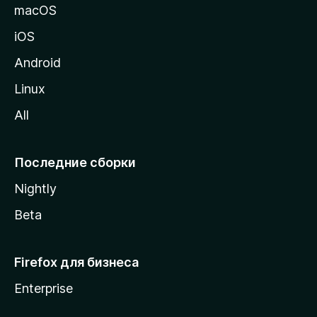
и
macOS
ц
iOS
у
M
Android
o
Linux
z
All
i
l
l
Последние сборки
a
Nightly
Beta
Firefox для бизнеса
Enterprise