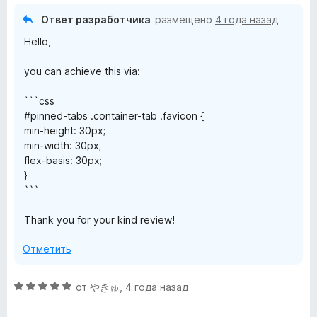
Ответ разработчика
размещено
4 года назад
Hello,
you can achieve this via:
```css
#pinned-tabs .container-tab .favicon {
min-height: 30px;
min-width: 30px;
flex-basis: 30px;
}
```
Thank you for your kind review!
Отметить
О
от
やきゅ
,
4 года назад
ц
е