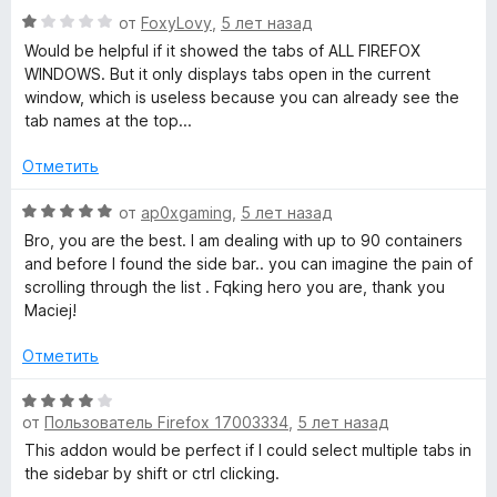
о
3
О
от
FoxyLovy
,
5 лет назад
н
и
ц
Would be helpful if it showed the tabs of ALL FIREFOX
а
з
е
WINDOWS. But it only displays tabs open in the current
5
5
н
window, which is useless because you can already see the
и
е
tab names at the top...
з
н
5
о
Отметить
н
а
О
от
ap0xgaming
,
5 лет назад
1
ц
Bro, you are the best. I am dealing with up to 90 containers
и
е
and before I found the side bar.. you can imagine the pain of
з
н
scrolling through the list . Fqking hero you are, thank you
5
е
Maciej!
н
о
Отметить
н
а
О
5
от
Пользователь Firefox 17003334
,
5 лет назад
ц
и
е
This addon would be perfect if I could select multiple tabs in
з
н
the sidebar by shift or ctrl clicking.
5
е