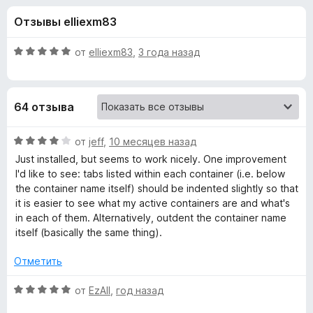
н
,
з
Отзывы elliexm83
5
е
а
и
р
з
О
от
elliexm83
,
3 года назад
а
«
5
ц
F
е
н
i
C
64 отзыва
е
r
н
e
o
о
О
от
jeff
,
10 месяцев назад
f
н
ц
Just installed, but seems to work nicely. One improvement
o
n
а
е
I'd like to see: tabs listed within each container (i.e. below
x
5
н
the container name itself) should be indented slightly so that
и
е
t
it is easier to see what my active containers are and what's
з
н
in each of them. Alternatively, outdent the container name
5
о
itself (basically the same thing).
a
н
а
Отметить
i
4
и
О
от
EzAll
,
год назад
n
з
ц