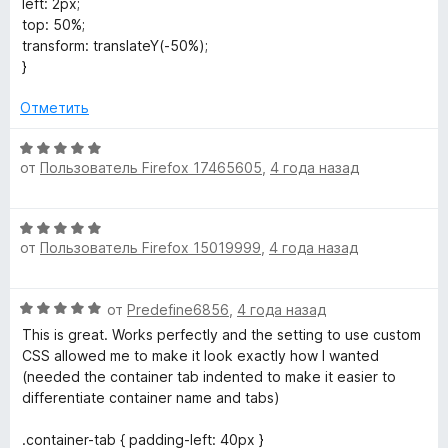
left: 2px;
top: 50%;
transform: translateY(-50%);
}
Отметить
О
от
Пользователь Firefox 17465605
,
4 года назад
ц
е
н
О
е
от
Пользователь Firefox 15019999
,
4 года назад
ц
н
е
о
н
н
О
от
Predefine6856
,
4 года назад
е
а
ц
н
This is great. Works perfectly and the setting to use custom
5
е
о
CSS allowed me to make it look exactly how I wanted
и
н
н
(needed the container tab indented to make it easier to
з
е
а
differentiate container name and tabs)
5
н
5
о
и
.container-tab { padding-left: 40px }