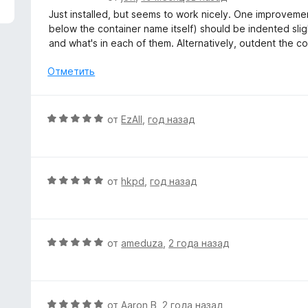
з
ц
Just installed, but seems to work nicely. One improvement 
5
е
below the container name itself) should be indented sligh
н
and what's in each of them. Alternatively, outdent the co
е
н
Отметить
о
н
а
О
от
EzAll
,
год назад
4
ц
и
е
з
н
5
е
О
от
hkpd
,
год назад
н
ц
о
е
н
н
а
е
О
от
ameduza
,
2 года назад
5
н
ц
и
о
е
з
н
н
5
а
е
О
от
Aaron B
,
2 года назад