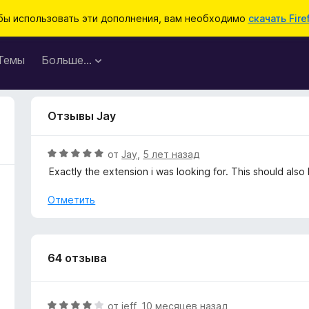
бы использовать эти дополнения, вам необходимо
скачать Fire
Темы
Больше…
Отзывы Jay
О
от
Jay
,
5 лет назад
ц
Exactly the extension i was looking for. This should also 
е
н
Отметить
е
н
о
н
64 отзыва
а
5
и
О
от
jeff
,
10 месяцев назад