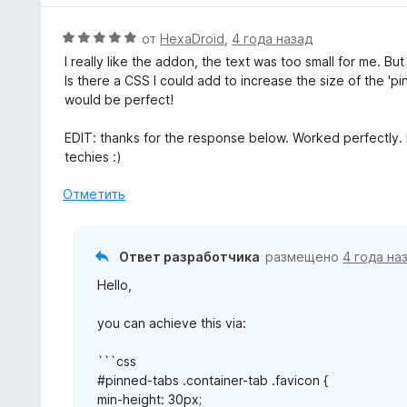
н
е
О
от
HexaDroid
,
4 года назад
н
ц
I really like the addon, the text was too small for me. B
о
е
Is there a CSS I could add to increase the size of the 'pi
н
н
would be perfect!
а
е
4
н
EDIT: thanks for the response below. Worked perfectly. 
и
о
techies :)
з
н
5
а
Отметить
5
и
з
Ответ разработчика
размещено
4 года на
5
Hello,
you can achieve this via:
```css
#pinned-tabs .container-tab .favicon {
min-height: 30px;