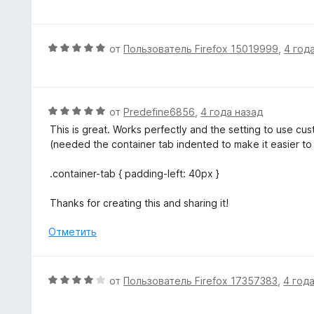
е
н
е
О
от
Пользователь Firefox 15019999
,
4 год
н
ц
о
е
н
н
а
е
О
от
Predefine6856
,
4 года назад
5
н
ц
This is great. Works perfectly and the setting to use c
и
о
е
(needed the container tab indented to make it easier to
з
н
н
5
а
е
.container-tab { padding-left: 40px }
5
н
и
о
Thanks for creating this and sharing it!
з
н
5
а
Отметить
5
и
з
О
от
Пользователь Firefox 17357383
,
4 год
5
ц
е