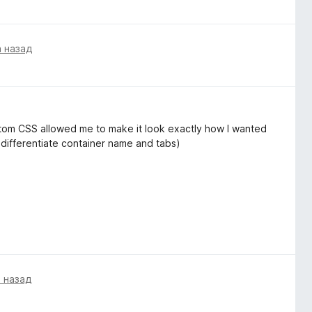
а назад
ustom CSS allowed me to make it look exactly how I wanted
 differentiate container name and tabs)
а назад