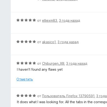
5
н
ц
и
о
е
з
н
н
5
а
е
О
от
elliexm83
,
3 года назад
5
н
ц
и
о
е
з
н
н
5
а
е
О
от
akasico1
,
3 года назад
5
н
ц
и
о
е
з
н
н
5
а
е
О
от
Chiburgen_XIII
,
3 года назад
5
н
ц
I haven't found any flaws yet
и
о
е
з
н
н
Отметить
5
а
е
5
н
и
о
О
от
Пользователь Firefox 13790591
,
3 года
з
н
ц
5
It does what I was looking for. All the tabs in the corre
а
е