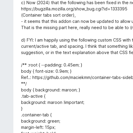
c) Now (2024) that the following has been fixed in the n
https://bugzilla.mozilla.org/show_bug.cgi?id=1333395
(Container tabs sort order),
- it seems that this addon can now be updated to allow 
That is the missing part here, really need to be able to (
d) FYI: I am happily using the following custom CSS with t
current/active tab, and spacing. I think that something li
suggestion, or in the text explanation above that CSS fie
/** :root { --padding: 0.45em; }
body { font-size: 0.9em; }
Ref..: https://github.com/maciekmm/container-tabs-sideb
**/
body { background: maroon; }
.tab-active {
background: maroon !important;
}
.container-tab {
background: green;
margin-left: 15px;