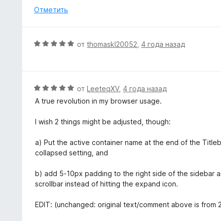
5
н
Отметить
и
е
з
н
5
о
О
от
thomaskl20052
,
4 года назад
н
ц
а
е
5
н
и
е
О
от
LeeteqXV
,
4 года назад
з
н
ц
5
A true revolution in my browser usage.
о
е
н
н
I wish 2 things might be adjusted, though:
а
е
5
н
a) Put the active container name at the end of the Tit
и
о
collapsed setting, and
з
н
5
а
b) add 5-10px padding to the right side of the sidebar a
5
scrollbar instead of hitting the expand icon.
и
з
EDIT: (unchanged: original text/comment above is from 20
5