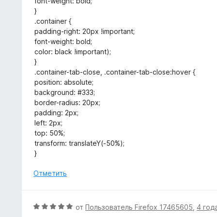
font-weight: bold;
}
.container {
padding-right: 20px !important;
font-weight: bold;
color: black !important);
}
.container-tab-close, .container-tab-close:hover {
position: absolute;
background: #333;
border-radius: 20px;
padding: 2px;
left: 2px;
top: 50%;
transform: translateY(-50%);
}
Отметить
О
от
Пользователь Firefox 17465605
,
4 год
ц