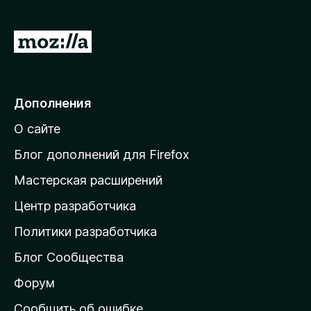
П
е
р
е
Дополнения
й
О сайте
т
и
Блог дополнений для Firefox
н
Мастерская расширений
а
Центр разработчика
д
о
Политики разработчика
м
Блог Сообщества
а
ш
Форум
н
Сообщить об ошибке