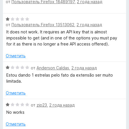
от
Пользователь Firefox 18489197
,
2 года назад
ц
и
н
е
з
о
н
5
н
О
е
а
от
Пользователь Firefox 13513062
,
2 года назад
ц
н
1
е
It does not work. It requires an API key that is almost
о
и
н
impossible to get (and in one of the options you must pay
н
з
е
for it as there is no longer a free API access offered).
а
5
н
1
о
Отметить
и
н
з
а
О
от
Anderson Caldas
,
2 года назад
5
1
ц
Estou dando 1 estrelas pelo fato da extensão ser muito
и
е
limitada.
з
н
5
е
Отметить
н
о
О
от
zip23
,
2 года назад
н
ц
No works
а
е
1
н
Отметить
и
е