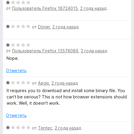
m
н
О
о
от
Пользователь Firefox 18724015
,
2 года назад
ц
a
н
е
а
н
О
1
от
Döner
,
2 года назад
е
n
ц
и
н
е
з
о
s
О
н
5
н
от
Пользователь Firefox 13578089
,
2 года назад
ц
е
а
»
е
н
Nope.
1
н
о
и
е
н
Отметить
з
н
а
5
о
О
1
от
Aegis
,
2 года назад
н
ц
и
It requires you to download and install some binary file. You
а
е
з
can't be serious? This is not how browser extensions should
1
н
5
work. Well, it doesn't work.
и
е
з
н
Отметить
5
о
н
О
от
Tentec
,
2 года назад
а
ц