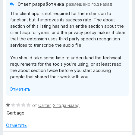
1
Ответ разработчика
l
размещено
год назад
и
The client app is not required for the extension to
з
v
function, but it improves its success rate. The about
5
section of this listing has had an entire section about the
client app for years, and the privacy policy makes it clear
e
that the extension uses third party speech recognition
services to transcribe the audio file.
r
You should take some time to understand the technical
f
requirements for the tools you're using, or at least read
the about section twice before you start accusing
o
people that shared their work with you.
Отметить
r
О
H
от
Carter
,
2 года назад
ц
Garbage
е
u
н
Отметить
е