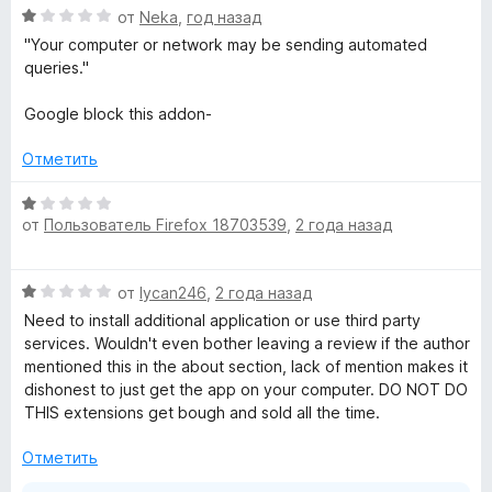
о
1
5
О
от
Neka
,
год назад
C
н
и
ц
"Your computer or network may be sending automated
а
з
е
queries."
1
5
н
a
и
е
Google block this addon-
з
н
p
5
о
Отметить
н
t
а
О
1
от
Пользователь Firefox 18703539
,
2 года назад
ц
c
и
е
з
н
О
5
от
lycan246
,
2 года назад
е
h
ц
н
Need to install additional application or use third party
е
о
services. Wouldn't even bother leaving a review if the author
a
н
н
mentioned this in the about section, lack of mention makes it
е
а
dishonest to just get the app on your computer. DO NOT DO
S
н
1
THIS extensions get bough and sold all the time.
о
и
н
o
з
Отметить
а
5