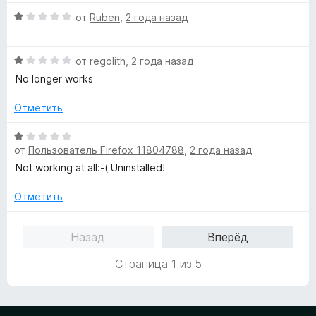
з
н
О
от
Ruben
,
2 года назад
5
о
ц
н
е
а
О
н
от
regolith
,
2 года назад
1
ц
е
No longer works
и
е
н
з
н
о
Отметить
5
е
н
н
а
О
о
1
от
Пользователь Firefox 11804788
,
2 года назад
ц
н
и
е
Not working at all:-( Uninstalled!
а
з
н
1
5
е
Отметить
и
н
з
о
Назад
Вперёд
5
н
а
Страница 1 из 5
1
и
з
5