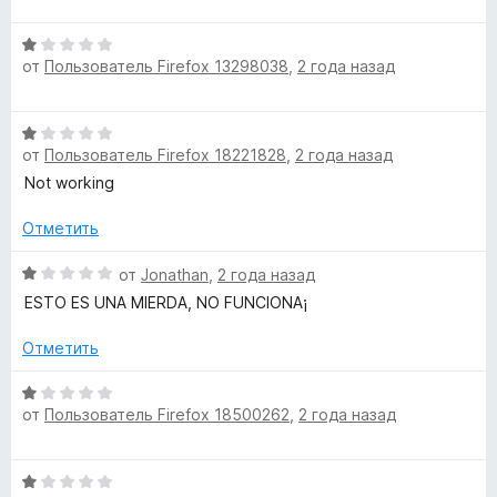
1
е
и
О
н
з
от
Пользователь Firefox 13298038
,
2 года назад
ц
е
5
е
н
н
о
О
е
н
от
Пользователь Firefox 18221828
,
2 года назад
ц
н
а
е
Not working
о
1
н
н
и
е
Отметить
а
з
н
1
5
о
О
от
Jonathan
,
2 года назад
и
н
ц
з
ESTO ES UNA MIERDA, NO FUNCIONA¡
а
е
5
1
н
Отметить
и
е
з
н
О
5
о
от
Пользователь Firefox 18500262
,
2 года назад
ц
н
е
а
н
О
1
е