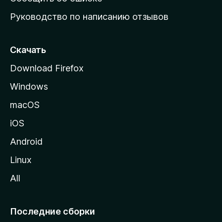
ю
Руководство по написанию отзывов
ю
с
т
Скачать
р
Download Firefox
а
Windows
н
и
macOS
ц
iOS
у
M
Android
o
Linux
z
All
i
l
l
Последние сборки
a