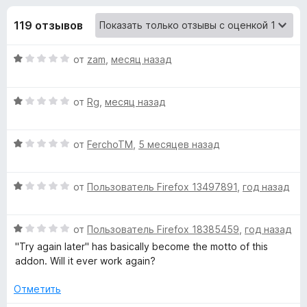
н
,
з
8
119 отзывов
е
а
и
р
з
О
от
zam
,
месяц назад
а
«
5
ц
F
е
i
B
О
н
от
Rg
,
месяц назад
r
ц
е
e
е
u
н
f
О
н
от
FerchoTM
,
5 месяцев назад
о
ц
е
н
o
s
е
н
а
x
О
н
от
Пользователь Firefox 13497891
,
год назад
о
1
t
ц
е
н
и
е
н
а
з
О
e
н
от
Пользователь Firefox 18385459
,
год назад
о
1
5
ц
е
н
и
"Try again later" has basically become the motto of this
е
н
а
з
addon. Will it ever work again?
r
н
о
1
5
е
н
и
Отметить
:
н
а
з