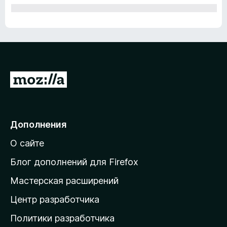
П
е
р
е
Дополнения
й
О сайте
т
и
Блог дополнений для Firefox
н
Мастерская расширений
а
Центр разработчика
д
о
Политики разработчика