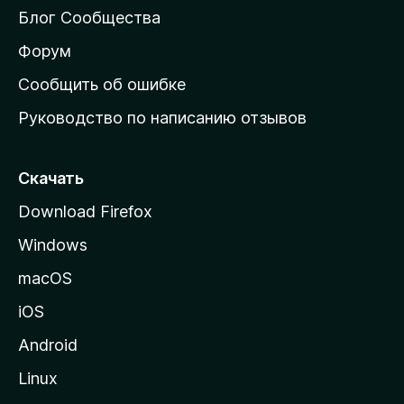
м
Блог Сообщества
а
ш
Форум
н
Сообщить об ошибке
ю
Руководство по написанию отзывов
ю
с
т
Скачать
р
Download Firefox
а
Windows
н
и
macOS
ц
iOS
у
M
Android
o
Linux
z