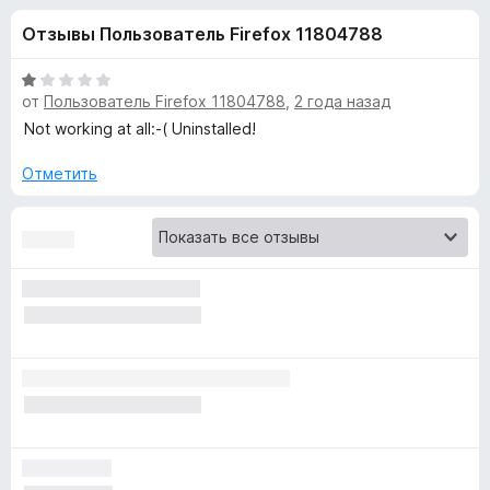
н
,
з
Отзывы Пользователь Firefox 11804788
8
е
а
и
р
з
О
а
от
Пользователь Firefox 11804788
,
2 года назад
«
5
ц
F
е
Not working at all:-( Uninstalled!
н
i
B
е
Отметить
r
н
e
u
о
f
н
o
s
а
x
1
и
t
з
5
e
r
: