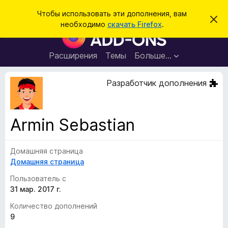
П
Войти
Чтобы использовать эти дополнения, вам
С
о
необходимо
скачать Firefox
.
к
Д
и
р
о
ы
с
т
п
Расширения
Темы
Больше…
к
ь
о
э
т
л
Разработчик дополнения
о
н
у
в
е
е
н
д
Armin Sebastian
о
и
м
я
л
е
Домашняя страница
д
н
Домашняя страница
л
и
е
я
Пользователь с
б
31 мар. 2017 г.
р
Количество дополнений
а
9
у