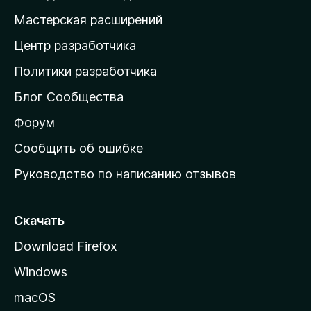
н
Мастерская расширений
а
Центр разработчика
д
о
Политики разработчика
м
Блог Сообщества
а
ш
Форум
н
Сообщить об ошибке
ю
Руководство по написанию отзывов
ю
с
т
Скачать
р
Download Firefox
а
Windows
н
и
macOS
ц