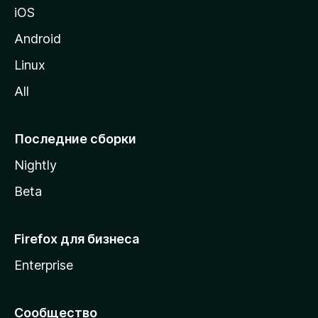
iOS
у
M
Android
o
Linux
z
All
i
l
l
Последние сборки
a
Nightly
Beta
Firefox для бизнеса
Enterprise
Сообщество