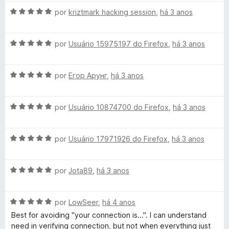
o
a
5
e
A
l
por
kriztmark hacking session
,
há 3 anos
m
v
i
x
5
a
a
d
A
l
por
Usuário 15975197 do Firefox
,
há 3 anos
d
e
v
i
o
5
a
a
e
A
l
por
Егор Арунг
,
há 3 anos
d
m
v
i
o
5
a
a
e
d
A
l
por
Usuário 10874700 do Firefox
,
há 3 anos
d
m
e
v
i
o
5
5
a
a
e
d
A
l
por
Usuário 17971926 do Firefox
,
há 3 anos
d
m
e
v
i
o
5
5
a
a
e
d
A
l
por
Jota89
,
há 3 anos
d
m
e
v
i
o
5
5
a
a
e
d
A
l
por
LowSeer
,
há 4 anos
d
m
e
v
i
o
5
5
Best for avoiding "your connection is...". I can understand
a
a
e
d
need in verifying connection, but not when everything just