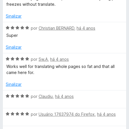
l
d
m
e
freezes without translate.
i
o
5
5
a
e
d
Sinalizar
d
m
e
o
5
5
A
por
Christian BERNARD
,
há 4 anos
e
d
v
Super
m
e
a
5
5
l
Sinalizar
d
i
e
a
A
por
Sw.A
,
há 4 anos
5
d
v
Works well for translating whole pages so fat and that all
o
a
came here for.
e
l
m
i
Sinalizar
5
a
d
d
A
por
Claudiu
,
há 4 anos
e
o
v
5
e
a
m
A
l
por
Usuário 17637974 do Firefox
,
há 4 anos
5
v
i
d
a
a