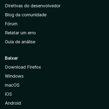
i
Diretivas do desenvolvedor
n
Blog da comunidade
a
i
Fórum
n
Relatar um erro
i
Guia de análise
c
i
a
Baixar
l
Download Firefox
d
Windows
a
M
macOS
o
iOS
z
i
Android