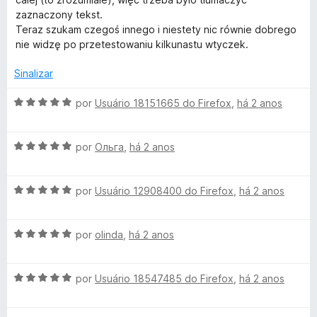
d
d
zaznaczony tekst.
T
e
o
Teraz szukam czegoś innego i niestety nic równie dobrego
5
e
nie widzę po przetestowaniu kilkunastu wtyczek.
r
m
5
Sinalizar
d
a
e
A
por
Usuário 18151665 do Firefox
,
há 2 anos
5
v
n
a
A
l
por
Ольга
,
há 2 anos
s
v
i
a
a
A
l
l
por
Usuário 12908400 do Firefox
,
há 2 anos
d
v
i
o
a
a
e
a
A
l
por
olinda
,
há 2 anos
d
m
v
i
o
5
t
a
a
e
d
A
l
por
Usuário 18547485 do Firefox
,
há 2 anos
d
m
e
v
o
i
o
5
5
a
a
e
d