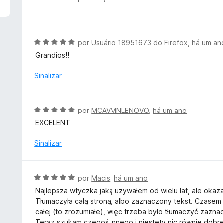
d
v
e
a
5
l
i
A
por
Usuário 18951673 do Firefox
,
há um an
a
v
Grandios!!
d
a
o
l
Sinalizar
e
i
m
a
1
d
A
por
MCAVMNLENOVO
,
há um ano
d
o
v
e
EXCELENT
e
a
5
m
l
Sinalizar
5
i
d
a
e
d
A
5
por
Macis
,
há um ano
o
v
Najlepsza wtyczka jaką używałem od wielu lat, ale okazało 
e
a
Tłumaczyła całą stroną, albo zaznaczony tekst. Czasem z 
m
l
całej (to zrozumiałe), więc trzeba było tłumaczyć zazna
5
i
Teraz szukam czegoś innego i niestety nic równie dobr