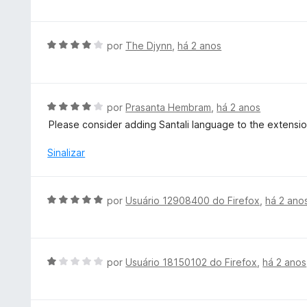
5
d
a
d
o
l
e
e
i
A
por
The Djynn
,
há 2 anos
5
m
a
v
5
d
a
d
o
l
e
e
i
A
por
Prasanta Hembram
,
há 2 anos
5
m
a
v
Please consider adding Santali language to the extensio
3
d
a
d
o
l
Sinalizar
e
e
i
5
m
a
4
d
A
por
Usuário 12908400 do Firefox
,
há 2 ano
d
o
v
e
e
a
5
m
l
4
i
A
por
Usuário 18150102 do Firefox
,
há 2 anos
d
a
v
e
d
a
5
o
l