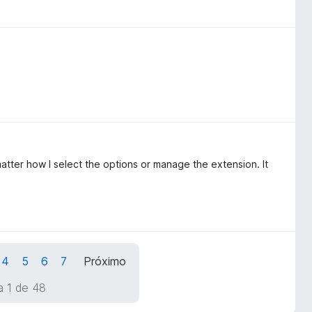
atter how I select the options or manage the extension. It
4
5
6
7
Próximo
a 1 de 48