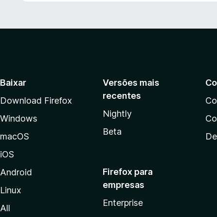
e
5
Baixar
Versões mais
Co
recentes
Download Firefox
Co
Nightly
Windows
Co
Beta
macOS
De
iOS
Firefox para
Android
empresas
Linux
Enterprise
All