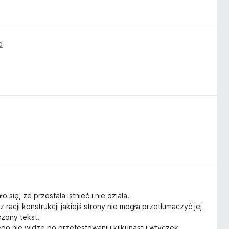
o
się, że przestała istnieć i nie działa.
racji konstrukcji jakiejś strony nie mogła przetłumaczyć jej
czony tekst.
ego nie widzę po przetestowaniu kilkunastu wtyczek.