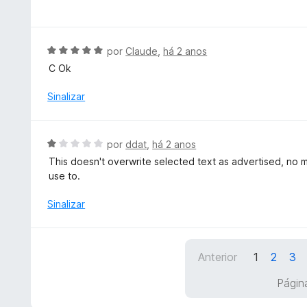
v
e
d
a
5
o
l
e
i
A
por
Claude
,
há 2 anos
m
a
v
C Ok
5
d
a
d
o
l
Sinalizar
e
e
i
5
m
a
5
d
A
por
ddat
,
há 2 anos
d
o
v
e
This doesn't overwrite selected text as advertised, no m
e
a
5
use to.
m
l
5
i
Sinalizar
d
a
e
d
5
o
Anterior
1
2
3
e
m
Págin
1
d