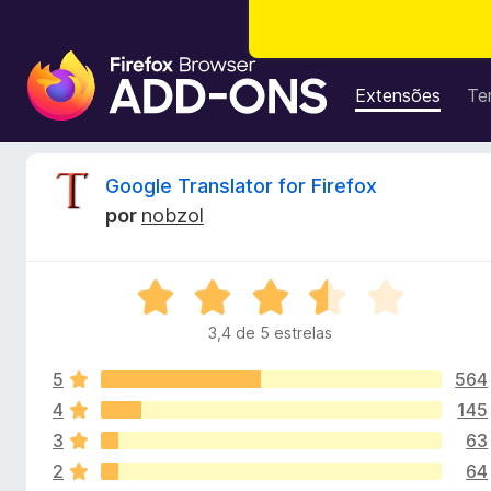
E
x
Extensões
Te
t
e
n
A
Google Translator for Firefox
s
por
nobzol
õ
n
e
s
á
A
d
v
o
3,4 de 5 estrelas
l
a
N
l
a
5
564
i
i
v
a
4
145
d
e
3
63
s
o
g
2
64
e
a