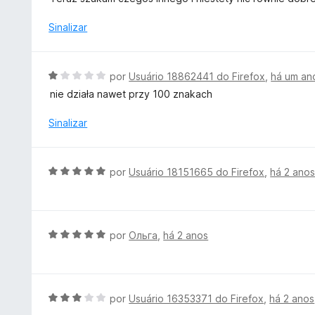
d
a
e
d
Sinalizar
5
o
e
m
A
por
Usuário 18862441 do Firefox
,
há um an
5
v
nie działa nawet przy 100 znakach
d
a
e
l
Sinalizar
5
i
a
d
A
por
Usuário 18151665 do Firefox
,
há 2 ano
o
v
e
a
m
l
1
i
A
por
Ольга
,
há 2 anos
d
a
v
e
d
a
5
o
l
e
i
A
por
Usuário 16353371 do Firefox
,
há 2 anos
m
a
v