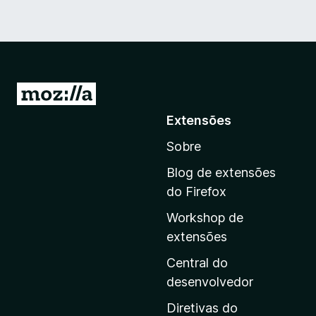
I
r
Extensões
p
Sobre
a
r
Blog de extensões
a
do Firefox
a
Workshop de
p
extensões
á
g
Central do
i
desenvolvedor
n
Diretivas do