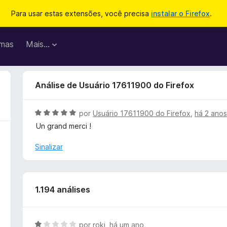
Para usar estas extensões, você precisa
instalar o Firefox
.
mas
Mais…
Análise de Usuário 17611900 do Firefox
A
por
Usuário 17611900 do Firefox
,
há 2 ano
v
Un grand merci !
a
l
Sinalizar
i
a
d
o
1.194 análises
e
m
5
A
por
roki
,
há um ano