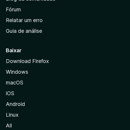
a
i
Fórum
n
Relatar um erro
i
Guia de análise
c
i
a
Baixar
l
Download Firefox
d
Windows
a
M
macOS
o
iOS
z
i
Android
l
Linux
l
All
a