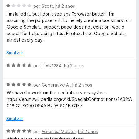
m
e
A
l
por
Scott
,
há 2 anos
d
5
5
v
i
o
I installed it, but I don't see any "browser button" I'm
d
a
a
e
assuming the purpose isn't to merely create a bookmark for
e
l
d
m
Google Scholar... support page does not exist or I would
5
i
o
5
search for help. Using latest Firefox. I use Google Scholar
a
e
d
almost every day.
d
m
e
o
5
5
Sinalizar
e
d
m
e
A
por
TIAN1234
,
há 2 anos
1
5
v
d
a
e
A
l
por
Generative AI
,
há 2 anos
5
v
i
We have to work on the central nervous system.
a
a
https://en.m.wikipedia.org/wiki/Special:Contributions/2A02:A
l
d
018:C1:8C00:954A:B2DB:9C1B:C1E7
i
o
a
e
Sinalizar
d
m
o
5
A
por
Veronica Melson
,
há 2 anos
e
d
v