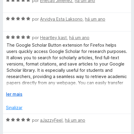
A
por
Ehecatl Jiménez
,
há um ano
a
o
5
v
e
d
a
m
e
d
A
l
por
Arvidya Esta Laksono
,
há um ano
5
5
v
i
d
a
a
ê
e
A
l
por
Heartley kast
,
há um ano
d
5
v
i
o
The Google Scholar Button extension for Firefox helps
m
a
a
e
users quickly access Google Scholar for research purposes.
l
d
m
It allows you to search for scholarly articles, find full-text
i
i
o
5
versions, format citations, and save articles to your Google
a
e
d
Scholar library. It is especially useful for students and
d
m
e
c
researchers, providing a seamless way to retrieve academic
o
5
5
papers directly from any webpage. You can easily transfer
e
d
queries from web searches, find resources in your university
o
m
E
e
ler mais
library, and even access case law.
5
x
5
d
p
Sinalizar
e
a
5
n
A
por
aJazzyFeel
,
há um ano
d
v
i
a