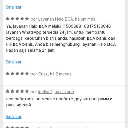
this plugin does need an update. Firefox no longer adds an
d
p
Sinalizar
extension's icon to the toolbar by default, you have to
o
e
a
check a box at the end of the install process. (If you read
5
n
A
por
Layanan Halo BCA
,
há um mês
the negative reviews here, several ask "where is the Scholar
G
d
v
button?")
Ya, layanan Halo 𝗕𝘊A melalui (1500888) 08175130046
i
a
layanan WhatsApp tersedia 24 jam. untuk membantu
r
o
l
berbagai kebutuhan bisnis anda. nasabah 𝗕𝘊A bisnis dan
p
i
klik𝗕𝘊A bisnis, Anda bisa menghubungi layanan Halo 𝗕𝘊A
a
a
o
kapan saja selama 24 jam.
r
d
a
o
Sinalizar
g
e
m
A
por
Crisz
,
há 2 meses
l
5
v
d
a
e
e
A
l
por
Inellou1
,
há um ano
5
v
i
все работает, не мешает работе других программ и
a
a
A
расширений
l
d
i
o
Sinalizar
c
a
e
d
m