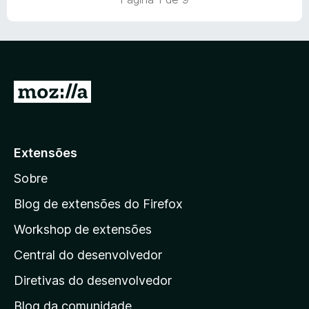
d
m
e
o
5
5
e
d
m
e
5
5
d
I
e
r
5
p
a
Extensões
r
Sobre
a
a
Blog de extensões do Firefox
p
Workshop de extensões
á
Central do desenvolvedor
g
i
Diretivas do desenvolvedor
n
Blog da comunidade