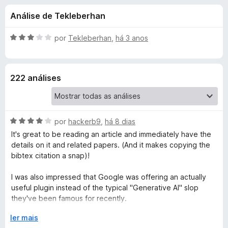
e
4
d
Análise de Tekleberhan
,
o
s
5
r
d
A
por
Tekleberhan
,
há 3 anos
F
d
e
v
i
5
a
l
r
e
222 análises
i
e
a
f
B
d
o
o
x
A
o
por
hackerb9
,
há 8 dias
e
v
m
It's great to be reading an article and immediately have the
a
3
details on it and related papers. (And it makes copying the
t
l
d
bibtex citation a snap)!
i
e
ã
a
5
I was also impressed that Google was offering an actually
d
useful plugin instead of the typical "Generative AI" slop
o
o
they've been famous for recently.
e
However, I see now that the plugin has not been updated
m
E
ler mais
d
since 2020; well before the rise of LLMs. And unfortunately,
4
x