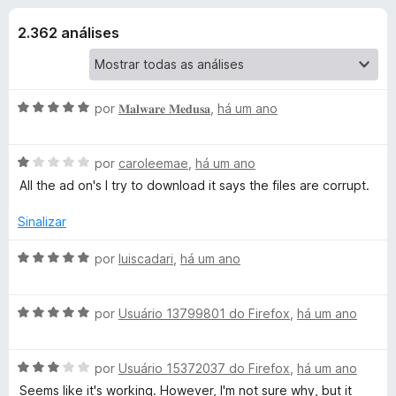
e
4
d
,
2.362 análises
o
s
3
r
d
F
d
e
i
5
A
por
𝐌𝐚𝐥𝐰𝐚𝐫𝐞 𝐌𝐞𝐝𝐮𝐬𝐚
,
há um ano
r
e
v
e
a
A
l
por
caroleemae
,
há um ano
f
D
v
i
o
All the ad on's I try to download it says the files are corrupt.
a
a
x
u
l
d
Sinalizar
i
o
c
a
e
A
por
luiscadari
,
há um ano
d
m
v
o
5
a
k
e
d
A
l
por
Usuário 13799801 do Firefox
,
há um ano
m
e
v
i
D
1
5
a
a
d
A
l
por
Usuário 15372037 do Firefox
,
há um ano
d
u
e
v
i
o
Seems like it's working. However, I'm not sure why, but it