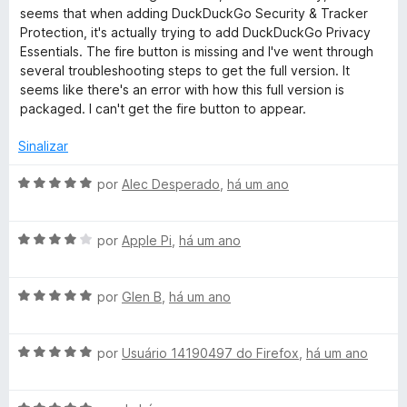
5
a
a
e
seems that when adding DuckDuckGo Security & Tracker
c
l
d
m
Protection, it's actually trying to add DuckDuckGo Privacy
i
o
5
Essentials. The fire button is missing and I've went through
a
e
d
several troubleshooting steps to get the full version. It
k
d
m
e
seems like there's an error with how this full version is
o
5
5
packaged. I can't get the fire button to appear.
G
e
d
m
e
Sinalizar
o
3
5
d
A
por
Alec Desperado
,
há um ano
e
S
v
5
a
A
l
por
Apple Pi
,
há um ano
e
v
i
a
a
a
A
l
por
Glen B
,
há um ano
d
v
i
o
r
a
a
e
A
l
por
Usuário 14190497 do Firefox
,
há um ano
d
m
v
i
o
5
c
a
a
e
d