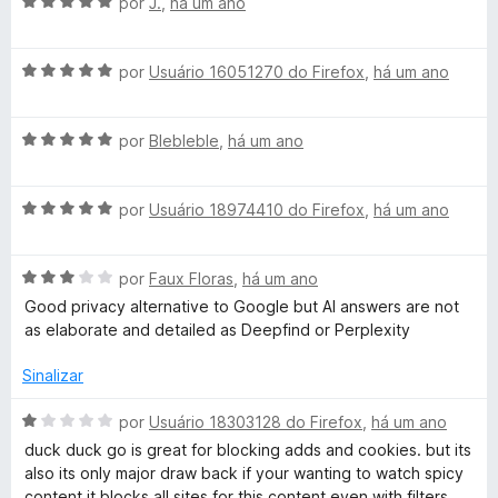
A
l
por
J.
,
há um ano
d
m
e
h
v
i
o
4
5
a
a
e
d
&
A
l
por
Usuário 16051270 do Firefox
,
há um ano
d
m
e
v
i
o
5
5
a
a
e
d
T
A
l
por
Blebleble
,
há um ano
d
m
e
v
i
o
5
5
r
a
a
e
d
A
l
por
Usuário 18974410 do Firefox
,
há um ano
d
m
e
a
v
i
o
5
5
a
a
e
d
A
l
por
Faux Floras
,
há um ano
d
m
e
c
v
i
o
5
5
Good privacy alternative to Google but AI answers are not
a
a
e
d
as elaborate and detailed as Deepfind or Perplexity
k
l
d
m
e
i
o
5
5
Sinalizar
e
a
e
d
d
m
e
A
por
Usuário 18303128 do Firefox
,
há um ano
o
5
r
5
v
duck duck go is great for blocking adds and cookies. but its
e
d
a
also its only major draw back if your wanting to watch spicy
m
e
l
content it blocks all sites for this content even with filters