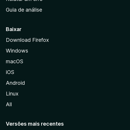
i
Guia de análise
c
i
a
Baixar
l
Download Firefox
d
Windows
a
M
macOS
o
iOS
z
i
Android
l
Linux
l
All
a
Versões mais recentes