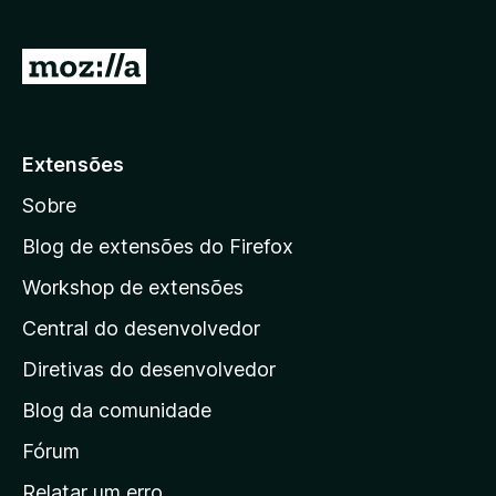
5
5
d
I
e
r
5
p
a
Extensões
r
Sobre
a
a
Blog de extensões do Firefox
p
Workshop de extensões
á
Central do desenvolvedor
g
i
Diretivas do desenvolvedor
n
Blog da comunidade
a
i
Fórum
n
Relatar um erro