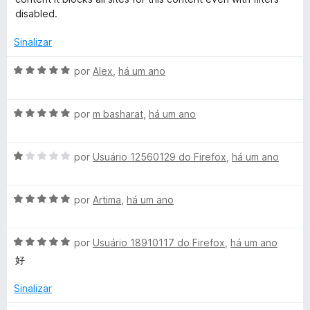
P
3
5
i
disabled.
d
a
r
e
d
Sinalizar
5
o
o
e
A
por
Alex
,
há um ano
m
v
1
t
a
d
A
l
por
m basharat
,
há um ano
e
v
i
e
5
a
a
A
l
por
Usuário 12560129 do Firefox
,
há um ano
d
c
v
i
o
a
a
e
t
A
l
por
Artima
,
há um ano
d
m
v
i
o
5
a
a
e
d
i
A
l
por
Usuário 18910117 do Firefox
,
há um ano
d
m
e
v
i
o
5
5
好
o
a
a
e
d
l
d
m
e
Sinalizar
n
i
o
1
5