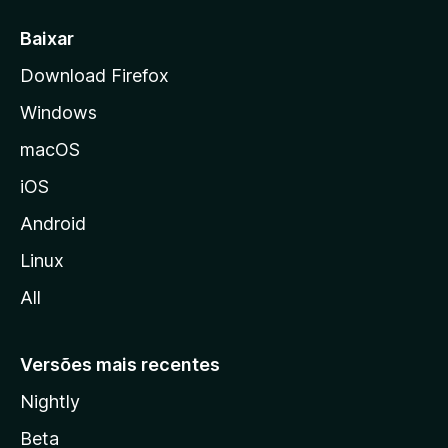
i
a
Baixar
l
Download Firefox
d
Windows
a
M
macOS
o
iOS
z
i
Android
l
Linux
l
All
a
Versões mais recentes
Nightly
Beta