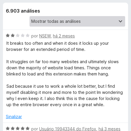
e
4
d
,
6.903 análises
o
s
5
r
d
F
d
e
i
5
A
por
NSEW
,
há 2 meses
r
e
v
It breaks too often and when it does it locks up your
e
a
browser for an extended period of time.
l
f
D
i
o
It struggles on far too many websites and ultimately slows
a
down the majority of website load times. Things once
x
a
d
blinked to load and this extension makes them hang.
o
r
e
Sad because it use to work a whole lot better, but I find
m
myself disabling it more and more to the point Im wondering
2
k
why I even keep it. I also think this is the cause for locking
d
up the entire browser every once in a great while.
e
R
5
Sinalizar
e
A
por
Usuário 19943344 do Firefox
,
há 3 meses