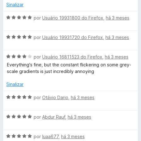
4
i
Sinalizar
d
a
e
d
A
por
Usuário 19931800 do Firefox
,
há 3 meses
5
o
v
e
a
m
A
l
por
Usuário 19931720 do Firefox
,
há 3 meses
5
v
i
d
a
a
e
A
l
por
Usuário 16811523 do Firefox
,
há 3 meses
d
5
v
i
o
Everything's fine, but the constant flickering on some grey-
a
a
e
scale gradients is just incredibly annoying
l
d
m
i
o
5
Sinalizar
a
e
d
d
m
e
A
por
Otávio Dario
,
há 3 meses
o
5
5
v
e
d
a
m
e
A
l
por
Abdur Rauf
,
há 3 meses
4
5
v
i
d
a
a
e
A
l
por
luaa677
,
há 3 meses
d