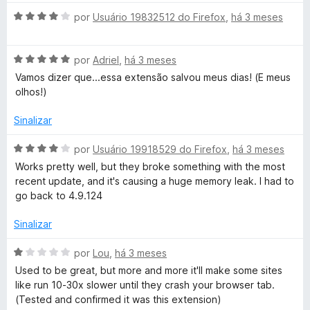
5
a
A
l
por
Usuário 19832512 do Firefox
,
há 3 meses
v
i
a
a
A
l
por
Adriel
,
há 3 meses
d
v
i
o
Vamos dizer que...essa extensão salvou meus dias! (E meus
a
a
e
olhos!)
l
d
m
i
o
5
Sinalizar
a
e
d
d
m
e
A
por
Usuário 19918529 do Firefox
,
há 3 meses
o
4
5
v
Works pretty well, but they broke something with the most
e
d
a
recent update, and it's causing a huge memory leak. I had to
m
e
l
go back to 4.9.124
5
5
i
d
a
Sinalizar
e
d
5
o
A
por
Lou
,
há 3 meses
e
v
Used to be great, but more and more it'll make some sites
m
a
like run 10-30x slower until they crash your browser tab.
4
l
(Tested and confirmed it was this extension)
d