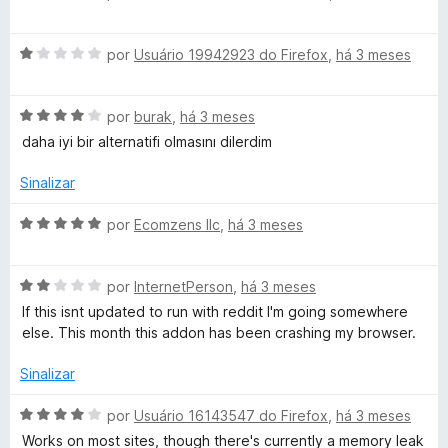
v
a
a
A
l
por
Usuário 19942923 do Firefox
,
há 3 meses
v
i
d
a
a
A
l
por
burak
,
há 3 meses
d
e
v
i
o
daha iyi bir alternatifi olmasını dilerdim
a
a
e
r
l
d
m
Sinalizar
i
o
5
a
e
d
A
por
Ecomzens llc
,
há 3 meses
d
m
e
v
o
1
5
a
e
d
A
l
por
InternetPerson
,
há 3 meses
m
e
v
i
If this isnt updated to run with reddit I'm going somewhere
4
5
a
a
else. This month this addon has been crashing my browser.
d
l
d
e
i
o
Sinalizar
5
a
e
d
m
A
por
Usuário 16143547 do Firefox
,
há 3 meses
o
5
v
Works on most sites, though there's currently a memory leak