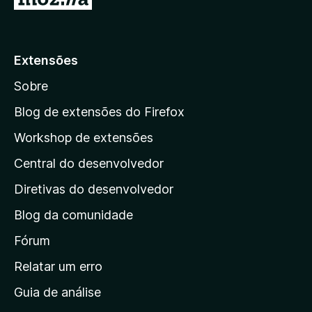
r
5
p
a
Extensões
r
Sobre
a
a
Blog de extensões do Firefox
p
Workshop de extensões
á
Central do desenvolvedor
g
i
Diretivas do desenvolvedor
n
Blog da comunidade
a
i
Fórum
n
Relatar um erro
i
Guia de análise
c