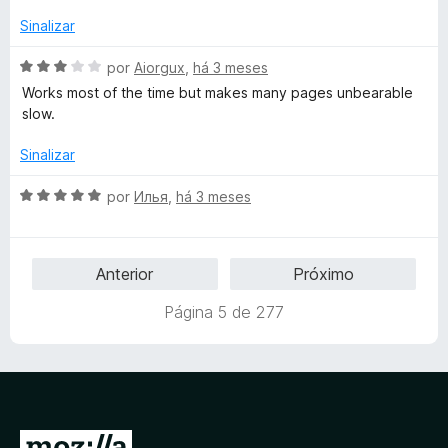
i
e
a
Sinalizar
5
d
o
A
por
Aiorgux
,
há 3 meses
e
v
Works most of the time but makes many pages unbearable
m
a
slow.
1
l
d
i
Sinalizar
e
a
5
d
A
por
Илья
,
há 3 meses
o
v
e
a
m
l
Anterior
Próximo
3
i
d
a
Página 5 de 277
e
d
5
o
e
m
5
d
I
e