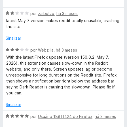
5
v
i
o
a
a
e
A
l
por
zaibutzu
,
há 3 meses
d
m
v
i
o
5
latest May 7 version makes reddit totally unusable, crashing
a
a
e
d
the site
l
d
m
e
i
o
5
5
Sinalizar
a
e
d
d
m
e
A
por
Webzilla
,
há 3 meses
o
5
5
v
With the latest Firefox update (version 150.0.2, May 7,
e
d
a
2026), this extension causes slow-down in the Reddit
m
e
l
website, and only there. Screen updates lag or become
2
5
i
unresponsive for long durations on the Reddit site. Firefox
d
a
then shows a notification bar right below the address bar
e
d
saying Dark Reader is causing the slowdown. Please fix if
5
o
you can.
e
m
Sinalizar
3
d
A
por
Usuário 18811424 do Firefox
,
há 3 meses
e
v