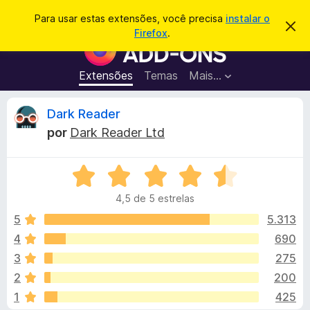
P
Entrar
Para usar estas extensões, você precisa
instalar o
D
e
Firefox
.
e
E
s
s
x
c
q
a
t
Extensões
Temas
Mais…
u
r
e
t
i
a
n
A
Dark Reader
s
r
s
e
a
por
Dark Reader Ltd
s
õ
n
r
t
e
e
a
A
s
á
v
v
d
i
4,5 de 5 estrelas
a
s
o
l
o
l
5
5.313
N
i
4
690
a
i
a
v
3
275
d
e
o
s
2
200
e
g
1
425
m
a