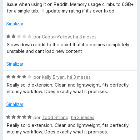
e
d
a
issue when using it on Reddit. Memory usage climbs to 6GB+
m
e
l
for a single tab. I'll update my rating if it's ever fixed.
2
5
i
d
a
Sinalizar
e
d
5
o
A
por
CaptainYellow
,
há 3 meses
e
v
Slows down reddit to the point that it becomes completely
m
a
unstable and cant load new content
4
l
d
i
Sinalizar
e
a
5
d
A
por
Kelly Bryan
,
há 3 meses
o
v
Really solid extension. Clean and lightweight, fits perfectly
e
a
into my workflow. Does exactly what it promises.
m
l
2
i
Sinalizar
d
a
e
d
A
por
Todd Strong
,
há 3 meses
5
o
v
Really solid extension. Clean and lightweight, fits perfectly
e
a
into my workflow. Does exactly what it promises.
m
l