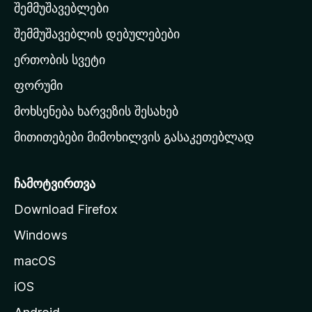
შემმუშავებლები
მ
თ
შემმუშავებლის დებულებები
ა
ერთობის სვეტი
ვ
ა
ფორუმი
რ
მოხსენება ხარვეზის შესახებ
გ
მითითებები მიმოხილვის გასაკეთებლად
ვ
ე
რ
ჩამოტვირთვა
დ
Download Firefox
ზ
Windows
ე
გ
macOS
ა
iOS
დ
ა