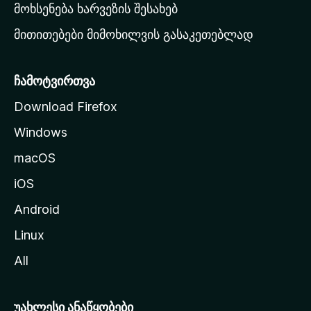
რ
მოხსენება ხარვეზის შესახებ
გ
მითითებები მიმოხილვის გასაკეთებლად
ვ
ე
რ
ჩამოტვირთვა
დ
Download Firefox
ზ
Windows
ე
გ
macOS
ა
iOS
დ
ა
Android
ს
Linux
ვ
All
ლ
ა
უახლესი ანაწყობები