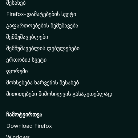
უ
შესახებ
l
ლ
a
ა
Firefox-დამატებების სვეტი
-
გაფართოებების შემუშავება
ს
შემმუშავებლები
მ
თ
შემმუშავებლის დებულებები
ა
ერთობის სვეტი
ვ
ა
ფორუმი
რ
მოხსენება ხარვეზის შესახებ
გ
მითითებები მიმოხილვის გასაკეთებლად
ვ
ე
რ
ჩამოტვირთვა
დ
Download Firefox
ზ
Windows
ე