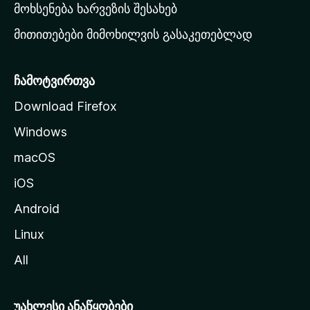
რ
მოხსენება ხარვეზის შესახებ
გ
მითითებები მიმოხილვის გასაკეთებლად
ვ
ე
რ
ჩამოტვირთვა
დ
Download Firefox
ზ
Windows
ე
გ
macOS
ა
iOS
დ
ა
Android
ს
Linux
ვ
All
ლ
ა
უახლესი ანაწყობები