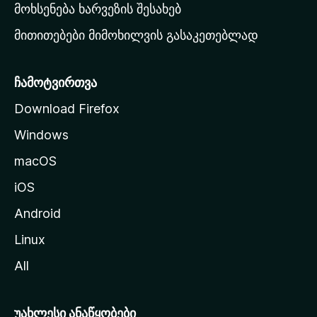
რ
მოხსენება ხარვეზის შესახებ
გ
მითითებები მიმოხილვის გასაკეთებლად
ვ
ე
რ
ჩამოტვირთვა
დ
Download Firefox
ზ
Windows
ე
გ
macOS
ა
iOS
დ
ა
Android
ს
Linux
ვ
All
ლ
ა
უახლესი ანაწყობები