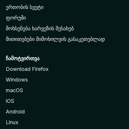
ა
ერთობის სვეტი
ვ
ა
ფორუმი
რ
მოხსენება ხარვეზის შესახებ
გ
მითითებები მიმოხილვის გასაკეთებლად
ვ
ე
რ
ჩამოტვირთვა
დ
Download Firefox
ზ
Windows
ე
გ
macOS
ა
iOS
დ
ა
Android
ს
Linux
ვ