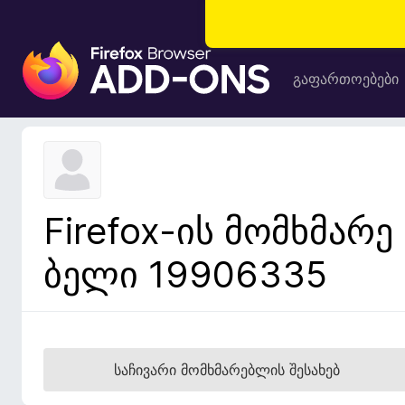
F
i
გაფართოებები
r
e
f
o
x
-
Firefox-ის მომხმარე
ბ
რ
ბელი 19906335
ა
უ
ზ
ე
რ
საჩივარი მომხმარებლის შესახებ
ი
ს