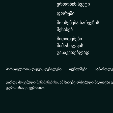
ერთობის სვეტი
ა
რ
ფორუმი
გ
მოხსენება ხარვეზის
ვ
შესახებ
ე
მითითებები
რ
მიმოხილვის
დ
გასაკეთებლად
ზ
ე
გ
პირადულობის დაცვის დებულება
ფუნთუშები
სამართლებ
ა
დ
გარდა მოცემული
შენიშვნებისა
, ამ საიტზე არსებული შიგთავს
ა
უფრო ახალი ვერსიით.
ს
ვ
ლ