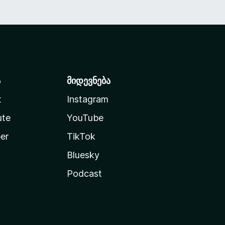
ა
მიდევნება
t
Instagram
ute
YouTube
er
TikTok
Bluesky
Podcast