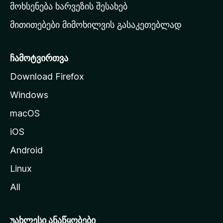
რ
მოხსენება ხარვეზის შესახებ
გ
მითითებები მიმოხილვის გასაკეთებლად
ვ
ე
რ
ჩამოტვირთვა
დ
Download Firefox
ზ
Windows
ე
გ
macOS
ა
iOS
დ
ა
Android
ს
Linux
ვ
All
ლ
ა
უახლესი ანაწყობები